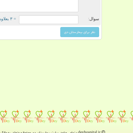
سوال:
= ۳ بعلاوه ۵
deyhospital.ir - تمامی حقوق سایت بیمارستان دی محفوظ و متعلق به مالک دامنه است