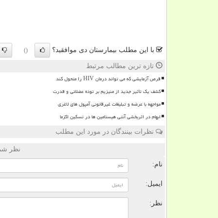
با این مطلب بیمارستان دی موافقید؟
()
تازه ترین مطالب مرتبط
قرص آزمایشی که می تواند درمان HIV را متحول کند
کشف یک تأثیر جدید از منیزیم بر توده عضلانی و قدرت
مواجهه با عرضه و تبلیغات غیرقانونی آمپول های لاغری
ابهام در اثربخشی آنتی هیستامین ها در تسکین اگزما
نظرات بینندگان در مورد این مطلب
نظر شما
نام:
ایمیل:
نظر: