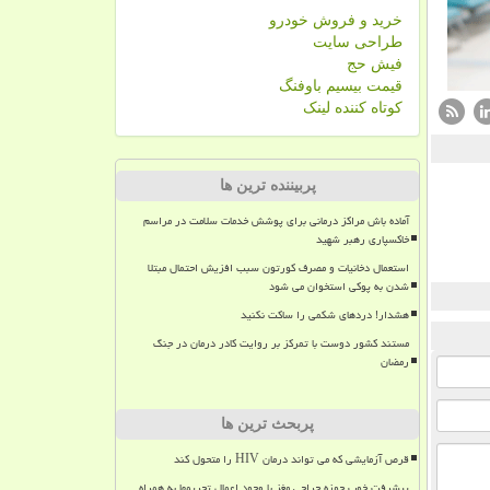
خرید و فروش خودرو
طراحی سایت
فیش حج
قیمت بیسیم باوفنگ
کوتاه کننده لینک
پربیننده ترین ها
آماده باش مراکز درمانی برای پوشش خدمات سلامت در مراسم
خاکسپاری رهبر شهید
استعمال دخانیات و مصرف کورتون سبب افزیش احتمال مبتلا
شدن به پوکی استخوان می شود
هشدار! دردهای شکمی را ساکت نکنید
مستند کشور دوست با تمرکز بر روایت کادر درمان در جنگ
رمضان
پربحث ترین ها
قرص آزمایشی که می تواند درمان HIV را متحول کند
پیشرفت خوب حوزه جراحی مغز با وجود اعمال تحریمها به همراه