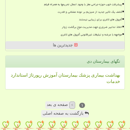
پیشرفت خوب حوزه جراحی مغز با وجود اعمال تحریمها به همراه فیلم
کشف یک تأثیر جدید از منیزیم بر توده عضلانی و قدرت
آمپول های لاغری برای زیبایی نیستند
اتخاذ تدابیر ضروری جهت مدیریت موج برگشت زوار
مواجهه با عرضه و تبلیغات غیرقانونی آمپول های لاغری
جدیدترین ها
تگهای بیمارستان دی
بهداشت
بیماری
پزشك
بیمارستان
آموزش
رپورتاژ
استاندارد
خدمات
صفحه ی بعد
>
۱
بازگشت به صفحه اصلی