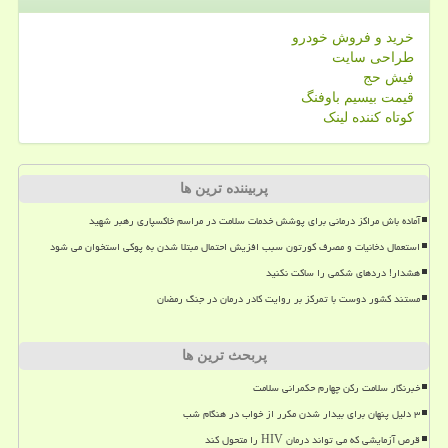
خرید و فروش خودرو
طراحی سایت
فیش حج
قیمت بیسیم باوفنگ
کوتاه کننده لینک
پربیننده ترین ها
آماده باش مراکز درمانی برای پوشش خدمات سلامت در مراسم خاکسپاری رهبر شهید
استعمال دخانیات و مصرف کورتون سبب افزیش احتمال مبتلا شدن به پوکی استخوان می شود
هشدار! دردهای شکمی را ساکت نکنید
مستند کشور دوست با تمرکز بر روایت کادر درمان در جنگ رمضان
پربحث ترین ها
خبرنگار سلامت رکن چهارم حکمرانی سلامت
۳ دلیل پنهان برای بیدار شدن مکرر از خواب در هنگام شب
قرص آزمایشی که می تواند درمان HIV را متحول کند