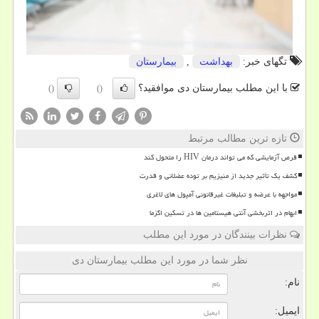
تگهای خبر:
بهداشت
,
بیمارستان
با این مطلب بیمارستان دی موافقید؟
()
()
تازه ترین مطالب مرتبط
قرص آزمایشی که می تواند درمان HIV را متحول کند
کشف یک تأثیر جدید از منیزیم بر توده عضلانی و قدرت
مواجهه با عرضه و تبلیغات غیرقانونی آمپول های لاغری
ابهام در اثربخشی آنتی هیستامین ها در تسکین اگزما
نظرات بینندگان در مورد این مطلب
نظر شما در مورد این مطلب بیمارستان دی
نام:
ایمیل: