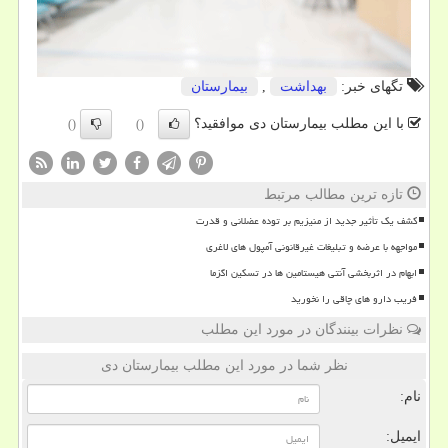
تگهای خبر:
بهداشت
,
بیمارستان
با این مطلب بیمارستان دی موافقید؟
()
()
تازه ترین مطالب مرتبط
کشف یک تأثیر جدید از منیزیم بر توده عضلانی و قدرت
مواجهه با عرضه و تبلیغات غیرقانونی آمپول های لاغری
ابهام در اثربخشی آنتی هیستامین ها در تسکین اگزما
فریب دارو های چاقی را نخورید
نظرات بینندگان در مورد این مطلب
نظر شما در مورد این مطلب بیمارستان دی
نام:
ایمیل: