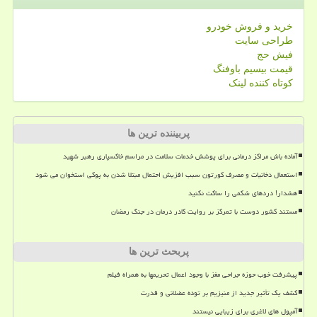
خرید و فروش خودرو
طراحی سایت
فیش حج
قیمت بیسیم باوفنگ
کوتاه کننده لینک
پربیننده ترین ها
آماده باش مراکز درمانی برای پوشش خدمات سلامت در مراسم خاکسپاری رهبر شهید
استعمال دخانیات و مصرف کورتون سبب افزیش احتمال مبتلا شدن به پوکی استخوان می شود
هشدار! دردهای شکمی را ساکت نکنید
مستند کشور دوست با تمرکز بر روایت کادر درمان در جنگ رمضان
پربحث ترین ها
پیشرفت خوب حوزه جراحی مغز با وجود اعمال تحریمها به همراه فیلم
کشف یک تأثیر جدید از منیزیم بر توده عضلانی و قدرت
آمپول های لاغری برای زیبایی نیستند