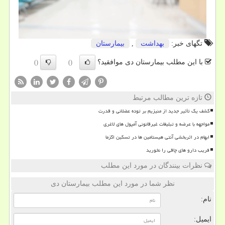
تگهای خبر:
بهداشت
,
بیمارستان
با این مطلب بیمارستان دی موافقید؟
()
()
تازه ترین مطالب مرتبط
کشف یک تأثیر جدید از منیزیم بر توده عضلانی و قدرت
مواجهه با عرضه و تبلیغات غیرقانونی آمپول های لاغری
ابهام در اثربخشی آنتی هیستامین ها در تسکین اگزما
فریب دارو های چاقی را نخورید
نظرات بینندگان در مورد این مطلب
نظر شما در مورد این مطلب بیمارستان دی
نام:
ایمیل: