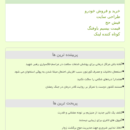
خرید و فروش خودرو
طراحی سایت
فیش حج
قیمت بیسیم باوفنگ
کوتاه کننده لینک
پربیننده ترین ها
آماده باش مراکز درمانی برای پوشش خدمات سلامت در مراسم خاکسپاری رهبر شهید
استعمال دخانیات و مصرف کورتون سبب افزیش احتمال مبتلا شدن به پوکی استخوان می شود
هشدار! دردهای شکمی را ساکت نکنید
مستند کشور دوست با تمرکز بر روایت کادر درمان در جنگ رمضان
پربحث ترین ها
کشف یک تأثیر جدید از منیزیم بر توده عضلانی و قدرت
آمپول های لاغری برای زیبایی نیستند
اتخاذ تدابیر ضروری جهت مدیریت موج برگشت زوار