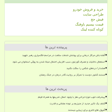
خرید و فروش خودرو
طراحی سایت
فیش حج
قیمت بیسیم باوفنگ
کوتاه کننده لینک
پربیننده ترین ها
آماده باش مراکز درمانی برای پوشش خدمات سلامت در مراسم خاکسپاری رهبر شهید
استعمال دخانیات و مصرف کورتون سبب افزیش احتمال مبتلا شدن به پوکی استخوان می شود
هشدار! دردهای شکمی را ساکت نکنید
مستند کشور دوست با تمرکز بر روایت کادر درمان در جنگ رمضان
پربحث ترین ها
پیشرفت خوب حوزه جراحی مغز با وجود اعمال تحریمها به همراه فیلم
کشف یک تأثیر جدید از منیزیم بر توده عضلانی و قدرت
آمپول های لاغری برای زیبایی نیستند