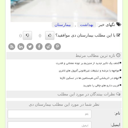
تگهای خبر:
بهداشت
,
بیمارستان
با این مطلب بیمارستان دی موافقید؟
()
()
تازه ترین مطالب مرتبط
کشف یک تأثیر جدید از منیزیم بر توده عضلانی و قدرت
مواجهه با عرضه و تبلیغات غیرقانونی آمپول های لاغری
ابهام در اثربخشی آنتی هیستامین ها در تسکین اگزما
فریب دارو های چاقی را نخورید
نظرات بینندگان در مورد این مطلب
نظر شما در مورد این مطلب بیمارستان دی
نام:
ایمیل: