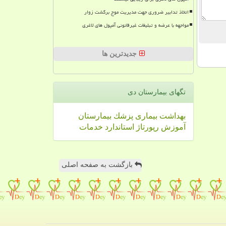
اتخاذ تدابیر ضروری جهت مدیریت موج برگشت زوار
مواجهه با عرضه و تبلیغات غیرقانونی آمپول های لاغری
جدیدترین ها
تگهای بیمارستان دی
بهداشت
بیماری
پزشك
بیمارستان
آموزش
رپورتاژ
استاندارد
خدمات
بازگشت به صفحه اصلی