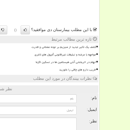
با این مطلب بیمارستان دی موافقید؟
()
تازه ترین مطالب مرتبط
کشف یک تأثیر جدید از منیزیم بر توده عضلانی و قدرت
مواجهه با عرضه و تبلیغات غیرقانونی آمپول های لاغری
ابهام در اثربخشی آنتی هیستامین ها در تسکین اگزما
فریب دارو های چاقی را نخورید
نظرات بینندگان در مورد این مطلب
نظر شما
نام:
ایمیل:
نظر: