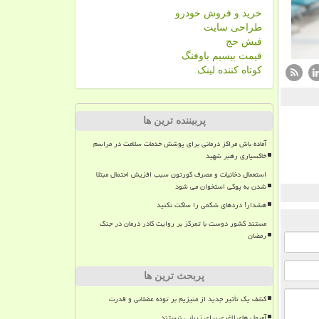
خرید و فروش خودرو
طراحی سایت
فیش حج
قیمت بیسیم باوفنگ
کوتاه کننده لینک
پربیننده ترین ها
آماده باش مراکز درمانی برای پوشش خدمات سلامت در مراسم
خاکسپاری رهبر شهید
استعمال دخانیات و مصرف کورتون سبب افزیش احتمال مبتلا
شدن به پوکی استخوان می شود
هشدار! دردهای شکمی را ساکت نکنید
مستند کشور دوست با تمرکز بر روایت کادر درمان در جنگ
رمضان
پربحث ترین ها
کشف یک تأثیر جدید از منیزیم بر توده عضلانی و قدرت
آمپول های لاغری برای زیبایی نیستند