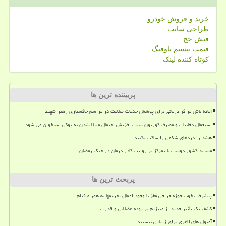
خرید و فروش خودرو
طراحی سایت
فیش حج
قیمت بیسیم باوفنگ
کوتاه کننده لینک
پربیننده ترین ها
آماده باش مراکز درمانی برای پوشش خدمات سلامت در مراسم خاکسپاری رهبر شهید
استعمال دخانیات و مصرف کورتون سبب افزیش احتمال مبتلا شدن به پوکی استخوان می شود
هشدار! دردهای شکمی را ساکت نکنید
مستند کشور دوست با تمرکز بر روایت کادر درمان در جنگ رمضان
پربحث ترین ها
پیشرفت خوب حوزه جراحی مغز با وجود اعمال تحریمها به همراه فیلم
کشف یک تأثیر جدید از منیزیم بر توده عضلانی و قدرت
آمپول های لاغری برای زیبایی نیستند