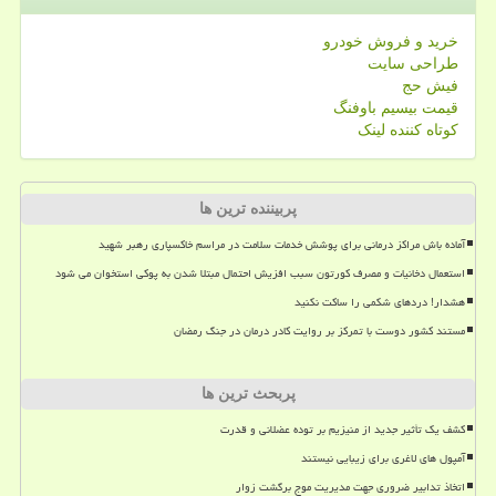
خرید و فروش خودرو
طراحی سایت
فیش حج
قیمت بیسیم باوفنگ
کوتاه کننده لینک
پربیننده ترین ها
آماده باش مراکز درمانی برای پوشش خدمات سلامت در مراسم خاکسپاری رهبر شهید
استعمال دخانیات و مصرف کورتون سبب افزیش احتمال مبتلا شدن به پوکی استخوان می شود
هشدار! دردهای شکمی را ساکت نکنید
مستند کشور دوست با تمرکز بر روایت کادر درمان در جنگ رمضان
پربحث ترین ها
کشف یک تأثیر جدید از منیزیم بر توده عضلانی و قدرت
آمپول های لاغری برای زیبایی نیستند
اتخاذ تدابیر ضروری جهت مدیریت موج برگشت زوار