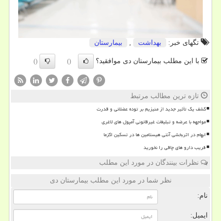
تگهای خبر:
بهداشت
,
بیمارستان
با این مطلب بیمارستان دی موافقید؟
()
()
تازه ترین مطالب مرتبط
کشف یک تأثیر جدید از منیزیم بر توده عضلانی و قدرت
مواجهه با عرضه و تبلیغات غیرقانونی آمپول های لاغری
ابهام در اثربخشی آنتی هیستامین ها در تسکین اگزما
فریب دارو های چاقی را نخورید
نظرات بینندگان در مورد این مطلب
نظر شما در مورد این مطلب بیمارستان دی
نام:
ایمیل: