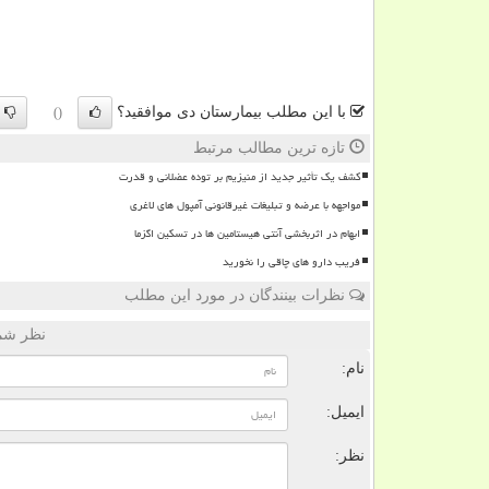
با این مطلب بیمارستان دی موافقید؟
()
تازه ترین مطالب مرتبط
کشف یک تأثیر جدید از منیزیم بر توده عضلانی و قدرت
مواجهه با عرضه و تبلیغات غیرقانونی آمپول های لاغری
ابهام در اثربخشی آنتی هیستامین ها در تسکین اگزما
فریب دارو های چاقی را نخورید
نظرات بینندگان در مورد این مطلب
نظر شما
نام:
ایمیل:
نظر: