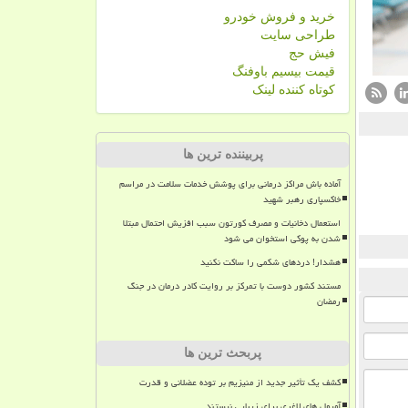
خرید و فروش خودرو
طراحی سایت
فیش حج
قیمت بیسیم باوفنگ
کوتاه کننده لینک
پربیننده ترین ها
آماده باش مراکز درمانی برای پوشش خدمات سلامت در مراسم
خاکسپاری رهبر شهید
استعمال دخانیات و مصرف کورتون سبب افزیش احتمال مبتلا
شدن به پوکی استخوان می شود
هشدار! دردهای شکمی را ساکت نکنید
مستند کشور دوست با تمرکز بر روایت کادر درمان در جنگ
رمضان
پربحث ترین ها
کشف یک تأثیر جدید از منیزیم بر توده عضلانی و قدرت
آمپول های لاغری برای زیبایی نیستند