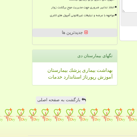
اتخاذ تدابیر ضروری جهت مدیریت موج برگشت زوار
مواجهه با عرضه و تبلیغات غیرقانونی آمپول های لاغری
جدیدترین ها
تگهای بیمارستان دی
بهداشت
بیماری
پزشك
بیمارستان
آموزش
رپورتاژ
استاندارد
خدمات
بازگشت به صفحه اصلی