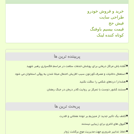
خرید و فروش خودرو
طراحی سایت
فیش حج
قیمت بیسیم باوفنگ
کوتاه کننده لینک
پربیننده ترین ها
آماده باش مراکز درمانی برای پوشش خدمات سلامت در مراسم خاکسپاری رهبر شهید
استعمال دخانیات و مصرف کورتون سبب افزیش احتمال مبتلا شدن به پوکی استخوان می شود
هشدار! دردهای شکمی را ساکت نکنید
مستند کشور دوست با تمرکز بر روایت کادر درمان در جنگ رمضان
پربحث ترین ها
کشف یک تأثیر جدید از منیزیم بر توده عضلانی و قدرت
آمپول های لاغری برای زیبایی نیستند
اتخاذ تدابیر ضروری جهت مدیریت موج برگشت زوار