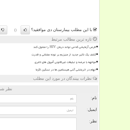
با این مطلب بیمارستان دی موافقید؟
()
تازه ترین مطالب مرتبط
قرص آزمایشی که می تواند درمان HIV را متحول کند
کشف یک تأثیر جدید از منیزیم بر توده عضلانی و قدرت
مواجهه با عرضه و تبلیغات غیرقانونی آمپول های لاغری
ابهام در اثربخشی آنتی هیستامین ها در تسکین اگزما
نظرات بینندگان در مورد این مطلب
نظر شما
نام:
ایمیل:
نظر: