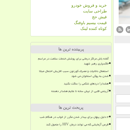
خرید و فروش خودرو
طراحی سایت
فیش حج
قیمت بیسیم باوفنگ
کوتاه کننده لینک
پربیننده ترین ها
آماده باش مراکز درمانی برای پوشش خدمات سلامت در مراسم
خاکسپاری رهبر شهید
استعمال دخانیات و مصرف کورتون سبب افزیش احتمال مبتلا
شدن به پوکی استخوان می شود
هشدار! دردهای شکمی را ساکت نکنید
آریتمی قلبی از تپش ساده تا علایم هشدار دهنده
پربحث ترین ها
۳ دلیل پنهان برای بیدار شدن مکرر از خواب در هنگام شب
قرص آزمایشی که می تواند درمان HIV را متحول کند