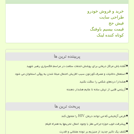
خرید و فروش خودرو
طراحی سایت
فیش حج
قیمت بیسیم باوفنگ
کوتاه کننده لینک
پربیننده ترین ها
آماده باش مراکز درمانی برای پوشش خدمات سلامت در مراسم خاکسپاری رهبر شهید
استعمال دخانیات و مصرف کورتون سبب افزیش احتمال مبتلا شدن به پوکی استخوان می شود
هشدار! دردهای شکمی را ساکت نکنید
آریتمی قلبی از تپش ساده تا علایم هشدار دهنده
پربحث ترین ها
قرص آزمایشی که می تواند درمان HIV را متحول کند
پیشرفت خوب حوزه جراحی مغز با وجود اعمال تحریمها به همراه فیلم
کشف یک تأثیر جدید از منیزیم بر توده عضلانی و قدرت