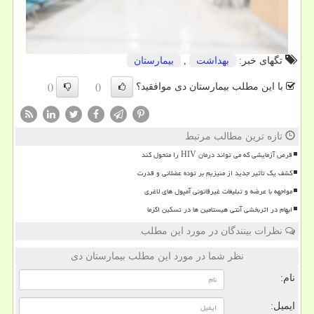
تگهای خبر:
بهداشت
,
بیمارستان
با این مطلب بیمارستان دی موافقید؟
()
()
تازه ترین مطالب مرتبط
قرص آزمایشی که می تواند درمان HIV را متحول کند
کشف یک تأثیر جدید از منیزیم بر توده عضلانی و قدرت
مواجهه با عرضه و تبلیغات غیرقانونی آمپول های لاغری
ابهام در اثربخشی آنتی هیستامین ها در تسکین اگزما
نظرات بینندگان در مورد این مطلب
نظر شما در مورد این مطلب بیمارستان دی
نام:
ایمیل: