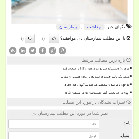
تگهای خبر:
بهداشت
,
بیمارستان
با این مطلب بیمارستان دی موافقید؟
()
()
تازه ترین مطالب مرتبط
قرص آزمایشی که می تواند درمان HIV را متحول کند
کشف یک تأثیر جدید از منیزیم بر توده عضلانی و قدرت
مواجهه با عرضه و تبلیغات غیرقانونی آمپول های لاغری
ابهام در اثربخشی آنتی هیستامین ها در تسکین اگزما
نظرات بینندگان در مورد این مطلب
نظر شما در مورد این مطلب بیمارستان دی
نام:
ایمیل: