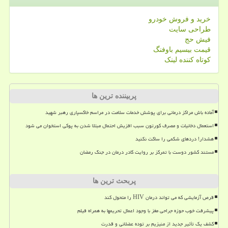
خرید و فروش خودرو
طراحی سایت
فیش حج
قیمت بیسیم باوفنگ
کوتاه کننده لینک
پربیننده ترین ها
آماده باش مراکز درمانی برای پوشش خدمات سلامت در مراسم خاکسپاری رهبر شهید
استعمال دخانیات و مصرف کورتون سبب افزیش احتمال مبتلا شدن به پوکی استخوان می شود
هشدار! دردهای شکمی را ساکت نکنید
مستند کشور دوست با تمرکز بر روایت کادر درمان در جنگ رمضان
پربحث ترین ها
قرص آزمایشی که می تواند درمان HIV را متحول کند
پیشرفت خوب حوزه جراحی مغز با وجود اعمال تحریمها به همراه فیلم
کشف یک تأثیر جدید از منیزیم بر توده عضلانی و قدرت