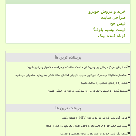
خرید و فروش خودرو
طراحی سایت
فیش حج
قیمت بیسیم باوفنگ
کوتاه کننده لینک
پربیننده ترین ها
آماده باش مراکز درمانی برای پوشش خدمات سلامت در مراسم خاکسپاری رهبر شهید
استعمال دخانیات و مصرف کورتون سبب افزیش احتمال مبتلا شدن به پوکی استخوان می شود
هشدار! دردهای شکمی را ساکت نکنید
مستند کشور دوست با تمرکز بر روایت کادر درمان در جنگ رمضان
پربحث ترین ها
قرص آزمایشی که می تواند درمان HIV را متحول کند
پیشرفت خوب حوزه جراحی مغز با وجود اعمال تحریمها به همراه فیلم
کشف یک تأثیر جدید از منیزیم بر توده عضلانی و قدرت