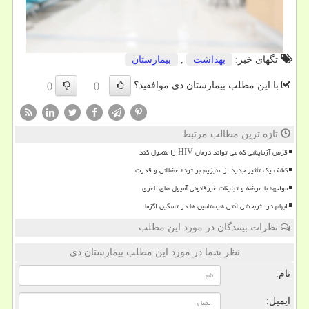
تگهای خبر:
بهداشت
,
بیمارستان
با این مطلب بیمارستان دی موافقید؟
()
()
تازه ترین مطالب مرتبط
قرص آزمایشی که می تواند درمان HIV را متحول کند
کشف یک تأثیر جدید از منیزیم بر توده عضلانی و قدرت
مواجهه با عرضه و تبلیغات غیرقانونی آمپول های لاغری
ابهام در اثربخشی آنتی هیستامین ها در تسکین اگزما
نظرات بینندگان در مورد این مطلب
نظر شما در مورد این مطلب بیمارستان دی
نام:
ایمیل: