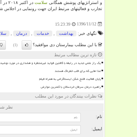
و استراتژیهای پوشش همگانی
سلامت
در اكتبر ۲۰۱۸ در آلماتی برگزار گردد اشاره و خواهان معرفی نماینده وزارت
تجارب و فعالیتهای مرتبط ایران جهت رونمایی در اجلاس ش
1396/11/12
15:23:39
تگهای خبر:
بهداشت
,
خدمات
,
درمان
,
سلا
با این مطلب بیمارستان دی موافقید؟
(1)
تازه ترین مطالب مرتبط
یک راز علمی جدید در رابطه با کافئین فواید غیرمنتظره و هشداری در مورد نوشیدن
غذا هایی که برای قلب خطرناک هستند
پایان فعالیت قلنج شکن اینستاگرامی به همراه فیلم
راهبرد درمان سرطان خردسالان با کمترین عوارض
نظرات بینندگان در مورد این مطلب
نظر شما
نام:
ایمیل: