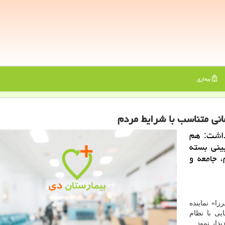
بیماری
انی متناسب با شرایط مردم
داشت: هم
ینی بسته
 جامعه و
ا» نماینده
یی با نظام
یدار نمود.