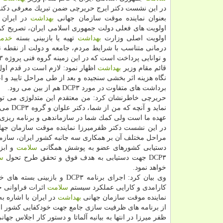
در این نشست دكتر ایرج حریرچی ضمن تبریك معرفی دكتر
بعنوان نماینده موقت سازمان جهانی
بهداشت
در ایران ب
اولویت های فعلی دولت جمهوری اسلامی ایران، تصریح كرد
اولویت اصلی وزارت
بهداشت
تهیه یا بازبینی بسته
خدما
درمانی متناسب با شرایط مردم، جامعه و دولت از نقطه نظ
و توانایی پرداخت است كه در این زمینه گروه فنی پروژه DCP۳ و همكاران سازمان جهانی
قائم مقام وزیر
بهداشت
اظهار نمود: لازم است در قدم اول
نگاه هزینه اثر بخشی سنجیده و بعد از طی مراحل تایید و ا
برداشت های متفاوت در مورد DCP۳ هم از بین می رود.
حریرچی خاطرنشان كرد: من معتقدم این متدلوژی می تواند كمك زیادی 
نماید 
عهده ما است ولی كمك شما در سازماندهی و برنامه ریزی 
در این نشست دكتر ظفرمیرزا نماینده موقت سازمان جه
مراحل مختلف آن بر همكاری سه جانبه كشور ایران، سازم
دستیابی كشورهای عضو به پوشش همگانی
سلامت
و ابز
DCP۳ جهت دستیابی به هدف فوق و تحقق طرح تحول
س
خواهد نمود.
كارامدی و كارایی عملكرد سیستم
سلامت
اثرات فراوانی خ
نماینده موقت سازمان جهانی
بهداشت
در ایران با اشاره ب
از برنامه های ظرفیت سازی جامع جهت خودكفایی كشور از ب