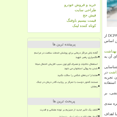
خرید و فروش خودرو
طراحی سایت
فیش حج
قیمت بیسیم باوفنگ
کوتاه کننده لینک
شامل بخش دولتی و خصوصی با تكنیك ها و روش های DCP۳ از
ین اساس
پربیننده ترین ها
بهداشت
آماده باش مراکز درمانی برای پوشش خدمات سلامت در مراسم
 اجرای آن به
خاکسپاری رهبر شهید
استعمال دخانیات و مصرف کورتون سبب افزیش احتمال مبتلا
ه به لزوم تعریف و شناخت دقیق DCP۳ و شناسایی
شدن به پوکی استخوان می شود
داشت
در
هشدار! دردهای شکمی را ساکت نکنید
ن تجربه
مستند کشور دوست با تمرکز بر روایت کادر درمان در جنگ
استفاده
رمضان
ان DCP۳ از منظر هزینه اثر بخشی، بر
پربحث ترین ها
ره مندی
کشف یک تأثیر جدید از منیزیم بر توده عضلانی و قدرت
مطابق با اهداف
آمپول های لاغری برای زیبایی نیستند