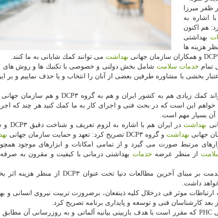
 ظفر میرزا
ا اشاره به
: هم اكنون
ت
بهداشتی
ر هزینه ها
بهداشت
می توانند كمك شایانی به ما كنند.
 تمام
خدمات
سلامت
عتبار بخشی با مشاوره طرفین بعضی از آنان را انتخاب و یا حذف نماییم و بر ا
هم به كشور ایران و هم به گروه DCP۳ و هم سازمان جهانی
و آنچه كه من از شما، دكتر علوان و گروه DCP۳ می خواهم این است كه در بحث فنی و اجرای كار به ما كمك كنید هر چند كه
آن بسیار مهم است.
انی
بهداشت
در ایران هم با اشار
ان جهانی
بهداشت
و گروه DCP۳ تصریح كرد: تعهد و حمایت سازمان جهانی
به
ارهای مرتبط صورت می گیرد و از تمامی امكانات و ابزارهای موجود همچو
لامت
از منظر عرضه
خدمات
بهداشتی درمانی با كیفیت و مقرون به صرفه 
وی بیان كرد: اجرای برنامه DCP۳ و بازبینی بسته های خدمت بر مبنای آخرین مطالعات دنیا تحت عنو
واهد داشت.
ه ارتباطات موثر فی درخلال كلیه ذینفعان، برضرورت تربیت نیروی انسانی و به
عد كارشناسان فنی و توسعه و پایداری برنامه تصریح كرد.
ظفر میرزا در انتها به بیانیه آلماتا و دستور كار اجلاس جهانی PHC كه مقرر است با هدف بازبینی بیانیه آلماتی و به روزرسانی آن 