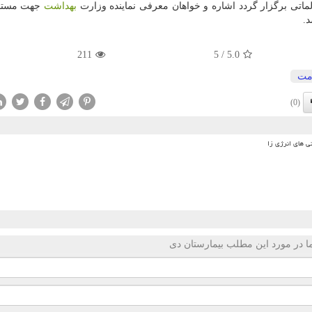
بهداشت
جهت مستن
د.
211
5
/
5.0
مت
(0)
ی های انرژی زا
 در مورد این مطلب بیمارستان دی