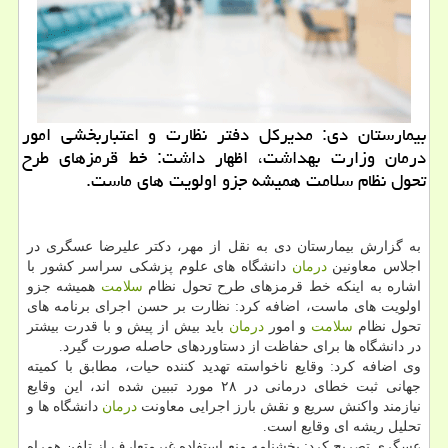
بیمارستان دی: مدیركل دفتر نظارت و اعتباربخشی امور
درمان وزارت بهداشت، اظهار داشت: خط قرمزهای طرح
تحول نظام سلامت همیشه جزو اولویت های ماست.
به گزارش بیمارستان دی به نقل از مهر، دكتر علیرضا عسگری در
اجلاس معاونین
درمان
دانشگاه های علوم پزشكی سراسر كشور با
اشاره به اینكه خط قرمزهای طرح تحول نظام
سلامت
همیشه جزو
اولویت های ماست، اضافه كرد: نظارت بر حسن اجرای برنامه های
تحول نظام
سلامت
و امور
درمان
باید بیش از پیش و با قدرت بیشتر
در دانشگاه ها برای حفاظت از دستاوردهای حاصله صورت گیرد.
وی اضافه كرد: وقایع ناخواسته تهدید كننده حیات، مطابق با كمیته
جهانی ثبت خطای درمانی در ۲۸ مورد تببین شده اند، این وقایع
نیازمند واكنش سریع و نقش بارز اجرایی معاونت
درمان
دانشگاه ها و
تحلیل ریشه ای وقایع است.
عسگری تصریح كرد: بخشنامه منع استفاده غیرمتعارف از تلفن همراه