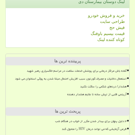
لینک دوستان بیمارستان دی
خرید و فروش خودرو
طراحی سایت
فیش حج
قیمت بیسیم باوفنگ
کوتاه کننده لینک
پربیننده ترین ها
آماده باش مراکز درمانی برای پوشش خدمات سلامت در مراسم خاکسپاری رهبر شهید
استعمال دخانیات و مصرف کورتون سبب افزیش احتمال مبتلا شدن به پوکی استخوان می شود
هشدار! دردهای شکمی را ساکت نکنید
آریتمی قلبی از تپش ساده تا علایم هشدار دهنده
پربحث ترین ها
۳ دلیل پنهان برای بیدار شدن مکرر از خواب در هنگام شب
قرص آزمایشی که می تواند درمان HIV را متحول کند