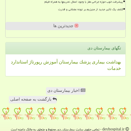
پیشرفت خوب حوزه جراحی مغز با وجود اعمال تحریمها به همراه فیلم
کشف یک تأثیر جدید از منیزیم بر توده عضلانی و قدرت
جدیدترین ها
تگهای بیمارستان دی
بهداشت
بیماری
پزشك
بیمارستان
آموزش
رپورتاژ
استاندارد
خدمات
اخبار بیمارستان دی
بازگشت به صفحه اصلی
deyhospital.ir - تمامی حقوق سایت بیمارستان دی محفوظ و متعلق به مالک دامنه است