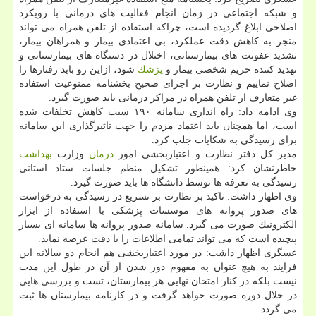
و شبكه اجتماعی در زمان انجام فعالیت های درمانی با رویكرد
اصلاحی ابلاغ گردیده است، چراكه استفاده از تلفن همراه می تواند
منجر به كاهش دقت عملكرد، بی اعتمادی بیمار و همراهان بیمار،
تشدید عفونت های بیمارستانی، اختلال در دستگاه های بیمارستانی و
تهدید كننده حریم شخصی بیمار و
پزشك
شود، ازاین رو باید رفتارها را
اصلاح نماییم و نظارت بر اجرای صحیح بخشنامه ممنوعیت استفاده
غیر متعارف از تلفن همراه در مراكز درمانی باید صورت گیرد.
وی ادامه داد: راه اندازی سامانه ۱۹۰ سبب كاهش تخلفات شده
است، اما همچنان باید اعتماد مردم را جهت تاثیرگذاری این سامانه
برای رسیدگی به شكایات جلب كرد.
مدیر كل دفتر نظارت و اعتباربخشی امور
درمان
وزارت
بهداشت
خاطرنشان كرد: همینطور تشكیل منظم جلسات ستاد استانی
رسیدگی به تعرفه ها توسط دانشگاه ها باید صورت گیرد.
وی اظهار داشت: تاكید بر نظارت بر تسریع در رسیدگی به درخواست
های صدور پروانه های موسسات پزشكی با استفاده از ابزار
الكترونیك صورت می گیرد. سامانه صدور پروانه ها سامانه ای بسیار
پیچیده است كه می تواند تمامی اطلاعات را با دقت عرضه نماید.
عسگری اظهار داشت: در مورد اعتباربخشی هم انجام دو سالانه این
فرایند به هیچ عنوان به مفهوم دور شدن از آن در طول این مدت
نیست بلكه در كنار امتحان نهایی هر بیمارستان، تست و بررسی هایی
در خلال دوره صورت خواهد گرفت و در كارنامه بیمارستان ها ثبت
می گردد.