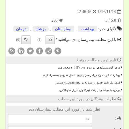
1396/11/18
12:46:46
203
5
/
5.0
تگهای خبر:
بهداشت
,
بیمارستان
,
پزشك
,
درمان
با این مطلب بیمارستان دی موافقید؟
(0)
(1)
تازه ترین مطالب مرتبط
قرص آزمایشی که می تواند درمان HIV را متحول کند
پیشرفت خوب حوزه جراحی مغز با وجود اعمال تحریمها به همراه فیلم
کشف یک تأثیر جدید از منیزیم بر توده عضلانی و قدرت
مواجهه با عرضه و تبلیغات غیرقانونی آمپول های لاغری
نظرات بینندگان در مورد این مطلب
نظر شما در مورد این مطلب بیمارستان دی
نام: