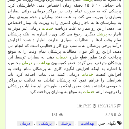
باید حداقل ۱۰ تا ۱۵ دقیقه زمان اختصاص دهد، خاطرنشان كرد:
پزشكی كه به صورت تمام وقت در مراكز درمانی دولتی بیماران
بسیاری را ویزیت می كند، به علت تعدد بیماران و حجم ورودی بیمار
به بیمارستان ها به ناچار زمان كمتری را به ویزیت یك بیمار اختصاص
می دهد، ازاین رو بیمار به علت دریافت
خدمات
درمانی غیر موثر به
ناچار به
پزشك
دیگری رجوع می كند. وی با اشاره به اینكه پزشكان
تمام وقت ادعا و انتظارات بسیاری ندارند، اظهار داشت: افزایش
درآمد برخی پزشكان به تناسب نوع كار و فعالیتی است كه انجام می
دهند، ازاین رو اگر بتوان مطالبات پزشكان تمام وقت را به موقع
پرداخت كرد؛ بطور قطع طرح
خدمات
دهی به بیماران توسط این
پزشكان متوقف نمی گردد. عضو كمیسیون
بهداشت
و
درمان
مجلس،
با اشاره به اینكه افزایش انگیزه كاری به پزشكان تمام وقت به
افزایش كیفیت
خدمات
درمانی كمك می نماید، اضافه كرد: باید
شرایطی را فراهم نمود كه پزشكان تمایلی به فعالیت درمراكز
خصوصی نداشته باشند، ضمن اینكه به طورحتم باید مطالبات پزشكان
را درجهت ارائه
خدمات
به موقع به بیماران پرداخت كرد.
1396/12/16
18:17:25
181
5
/
5.0
تگهای خبر:
بهداشت
,
پزشك
,
پزشكی
,
درمان