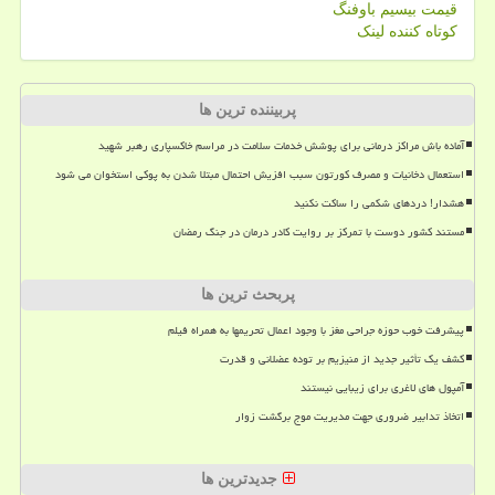
قیمت بیسیم باوفنگ
کوتاه کننده لینک
پربیننده ترین ها
آماده باش مراکز درمانی برای پوشش خدمات سلامت در مراسم خاکسپاری رهبر شهید
استعمال دخانیات و مصرف کورتون سبب افزیش احتمال مبتلا شدن به پوکی استخوان می شود
هشدار! دردهای شکمی را ساکت نکنید
مستند کشور دوست با تمرکز بر روایت کادر درمان در جنگ رمضان
پربحث ترین ها
پیشرفت خوب حوزه جراحی مغز با وجود اعمال تحریمها به همراه فیلم
کشف یک تأثیر جدید از منیزیم بر توده عضلانی و قدرت
آمپول های لاغری برای زیبایی نیستند
اتخاذ تدابیر ضروری جهت مدیریت موج برگشت زوار
جدیدترین ها