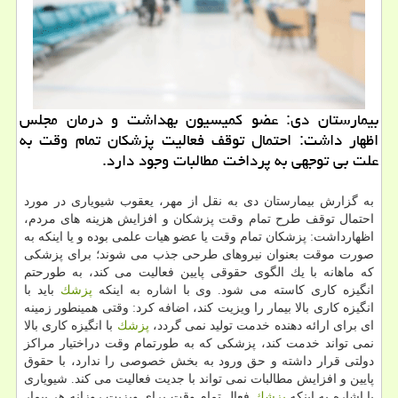
بیمارستان دی: عضو كمیسیون بهداشت و درمان مجلس
اظهار داشت: احتمال توقف فعالیت پزشكان تمام وقت به
علت بی توجهی به پرداخت مطالبات وجود دارد.
به گزارش بیمارستان دی به نقل از مهر، یعقوب شیویاری در مورد
احتمال توقف طرح تمام وقت پزشكان و افزایش هزینه های مردم،
اظهارداشت: پزشكان تمام وقت یا عضو هیات علمی بوده و یا اینكه به
صورت موقت بعنوان نیروهای طرحی جذب می شوند؛ برای پزشكی
كه ماهانه با یك الگوی حقوقی پایین فعالیت می كند، به طورحتم
انگیزه كاری كاسته می شود. وی با اشاره به اینكه
پزشك
باید با
انگیزه كاری بالا بیمار را ویزیت كند، اضافه كرد: وقتی همینطور زمینه
ای برای ارائه دهنده خدمت تولید نمی گردد،
پزشك
با انگیزه كاری بالا
نمی تواند خدمت كند، پزشكی كه به طورتمام وقت دراختیار مراكز
دولتی قرار داشته و حق ورود به بخش خصوصی را ندارد، با حقوق
پایین و افزایش مطالبات نمی تواند با جدیت فعالیت می كند. شیویاری
با اشاره به اینكه
پزشك
فعال تمام وقت برای ویزیت روزانه هر بیمار