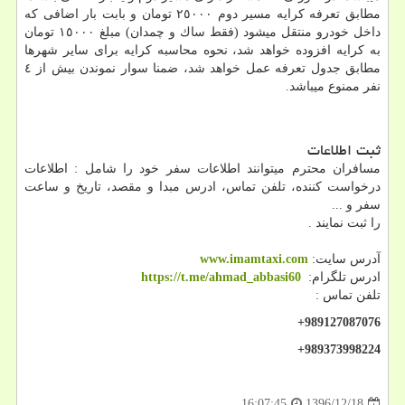
مطابق تعرفه كرایه مسیر دوم ٢٥٠٠٠ تومان و بابت بار اضافی كه
داخل خودرو منتقل میشود (فقط ساك و چمدان) مبلغ ١٥٠٠٠ تومان
به كرایه افزوده خواهد شد، نحوه محاسبه كرایه برای سایر شهرها
مطابق جدول تعرفه عمل خواهد شد، ضمنا سوار نموندن بیش از ٤
نفر ممنوع میباشد.
ثبت اطلاعات
مسافران محترم میتوانند اطلاعات سفر خود را شامل : اطلاعات
درخواست كننده، تلفن تماس، ادرس مبدا و مقصد، تاریخ و ساعت
سفر و ...
را ثبت نمایند .
آدرس سایت:
www.imamtaxi.com
ادرس تلگرام:
https://t.me/ahmad_abbasi60
تلفن تماس :
+989127087076
+989373998224
1396/12/18
16:07:45