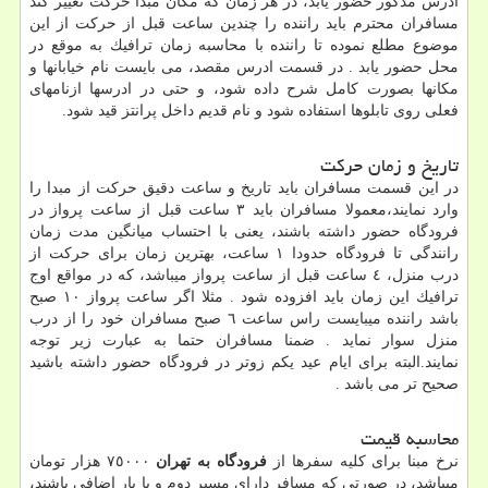
ادرس مذكور حضور یابد، در هر زمان كه مكان مبدا حركت تغییر كند
مسافران محترم باید راننده را چندین ساعت قبل از حركت از این
موضوع مطلع نموده تا راننده با محاسبه زمان ترافیك به موقع در
محل حضور یابد . در قسمت ادرس مقصد، می بایست نام خیابانها و
مكانها بصورت كامل شرح داده شود، و حتی در ادرسها ازنامهای
فعلی روی تابلوها استفاده شود و نام قدیم داخل پرانتز قید شود.
تاریخ و زمان حرکت
در این قسمت مسافران باید تاریخ و ساعت دقیق حركت از مبدا را
وارد نمایند،معمولا مسافران باید ٣ ساعت قبل از ساعت پرواز در
فرودگاه حضور داشته باشند، یعنی با احتساب میانگین مدت زمان
رانندگی تا فرودگاه حدودا ١ ساعت، بهترین زمان برای حركت از
درب منزل، ٤ ساعت قبل از ساعت پرواز میباشد، كه در مواقع اوج
ترافیك این زمان باید افزوده شود . مثلا اگر ساعت پرواز ١٠ صبح
باشد راننده میبایست راس ساعت ٦ صبح مسافران خود را از درب
منزل سوار نماید . ضمنا مسافران حتما به عبارت زیر توجه
نمایند.البته برای ایام عید یكم زوتر در فرودگاه حضور داشته باشید
صحیح تر می باشد .
محاسبه قیمت
نرخ مبنا برای كلیه سفرها از
فرودگاه به تهران
٧٥٠٠٠ هزار تومان
میباشد، در صورتی كه مسافر دارای مسیر دوم و یا بار اضافی باشند،