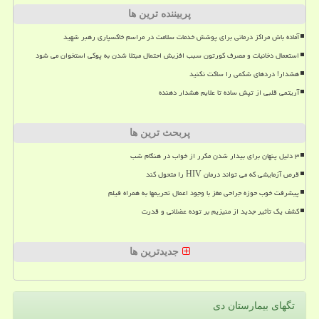
پربیننده ترین ها
آماده باش مراکز درمانی برای پوشش خدمات سلامت در مراسم خاکسپاری رهبر شهید
استعمال دخانیات و مصرف کورتون سبب افزیش احتمال مبتلا شدن به پوکی استخوان می شود
هشدار! دردهای شکمی را ساکت نکنید
آریتمی قلبی از تپش ساده تا علایم هشدار دهنده
پربحث ترین ها
۳ دلیل پنهان برای بیدار شدن مکرر از خواب در هنگام شب
قرص آزمایشی که می تواند درمان HIV را متحول کند
پیشرفت خوب حوزه جراحی مغز با وجود اعمال تحریمها به همراه فیلم
کشف یک تأثیر جدید از منیزیم بر توده عضلانی و قدرت
جدیدترین ها
تگهای بیمارستان دی