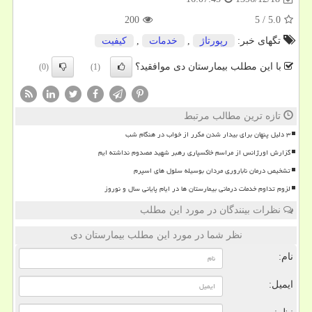
200
5
/
5.0
تگهای خبر:
رپورتاژ
,
خدمات
,
كیفیت
با این مطلب بیمارستان دی موافقید؟
(0)
(1)
تازه ترین مطالب مرتبط
۳ دلیل پنهان برای بیدار شدن مکرر از خواب در هنگام شب
گزارش اورژانس از مراسم خاکسپاری رهبر شهید مصدوم نداشته ایم
تشخیص درمان ناباروری مردان بوسیله سلول های اسپرم
لزوم تداوم خدمات درمانی بیمارستان ها در ایام پایانی سال و نوروز
نظرات بینندگان در مورد این مطلب
نظر شما در مورد این مطلب بیمارستان دی
نام:
ایمیل: