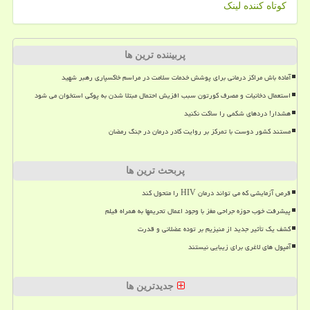
کوتاه کننده لینک
پربیننده ترین ها
آماده باش مراکز درمانی برای پوشش خدمات سلامت در مراسم خاکسپاری رهبر شهید
استعمال دخانیات و مصرف کورتون سبب افزیش احتمال مبتلا شدن به پوکی استخوان می شود
هشدار! دردهای شکمی را ساکت نکنید
مستند کشور دوست با تمرکز بر روایت کادر درمان در جنگ رمضان
پربحث ترین ها
قرص آزمایشی که می تواند درمان HIV را متحول کند
پیشرفت خوب حوزه جراحی مغز با وجود اعمال تحریمها به همراه فیلم
کشف یک تأثیر جدید از منیزیم بر توده عضلانی و قدرت
آمپول های لاغری برای زیبایی نیستند
جدیدترین ها