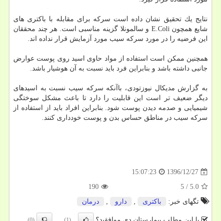
نتایج یك تحقیق نشان داده است سركه برای مقابله با باكتری های
شایع همچون E.Coli و سالمونلا گزینه مناسبی است. هر چند محققان
این فرضیه را در مورد سركه سیب مورد آزمایش قرار نداده اند.
همچنین ممكن است استفاده از مواد حاوی اسید روی پوست عوارض
جانبی داشته باشد و بنابراین فرد باید نسبت به آن هوشیار باشد.
به گزارش مدیكال نیوزتودی، باآنكه سركه سیب نسبت به اسیدهای
دیگر ضعیف تر است این قابلیت را دارد تا باعث مشكل سوختگی
شیمیایی و صدمه دیدن پوست شود. بنابراین افراد باید از استفاده از
سركه سیب در مناطق حساس بدن و پوست خودداری كنند.
1396/12/27
15:07:23
190
5
/
5.0
تگهای خبر:
باكتری
,
دارو
,
درمان
با این مطلب بیمارستان دی موافقید؟
(0)
(1)