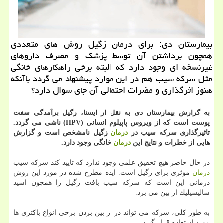
بیمارستان دی: برای درمان زگیل روش های متعددی
همچون برداشتن آن توسط پزشك و مصرف داروهای
غیرنسخه ای وجود دارد كه البته برخی راهكارهای خانگی
مثل سركه سیب هم در این موارد پیشنهاد می گردد باآنكه
هنوز اثرگذاری و مضرات احتمالی آن جای سوال دارد؟
به گزارش بیمارستان دی به نقل از ایسنا، زگیل برآمدگی سفت
پوست است كه از ویروس پاپیلوم انسانی (HPV) ناشی می گردد.
تاثیرگذاری سركه سیب در
درمان
زگیل نامشخص است و گزارش
هایی از خطرات و نتایج این
درمان
خانگی وجود دارد.
در حال حاضر هیچ تحقیق علمی وجود ندارد كه تایید كند سركه سیب
درمان
موثری برای زگیل است. ایده مطرح شده در مورد این روش
درمانی این است كه سركه سیب بافت زگیل را همچون اسید
سالیسیلیك از بین می برد.
به طور كلی، سركه می تواند در از بین بردن برخی انواع باكتری ها
مورد استفاده قرار گیرد.