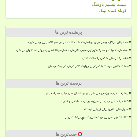
قیمت بیسیم باوفنگ
کوتاه کننده لینک
پربیننده ترین ها
آماده باش مراکز درمانی برای پوشش خدمات سلامت در مراسم خاکسپاری رهبر شهید
استعمال دخانیات و مصرف کورتون سبب افزیش احتمال مبتلا شدن به پوکی استخوان می شود
هشدار! دردهای شکمی را ساکت نکنید
مستند کشور دوست با تمرکز بر روایت کادر درمان در جنگ رمضان
پربحث ترین ها
پیشرفت خوب حوزه جراحی مغز با وجود اعمال تحریمها به همراه فیلم
کشف یک تأثیر جدید از منیزیم بر توده عضلانی و قدرت
آمپول های لاغری برای زیبایی نیستند
اتخاذ تدابیر ضروری جهت مدیریت موج برگشت زوار
جدیدترین ها