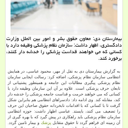
بیمارستان دی: معاون حقوق بشر و امور بین الملل وزارت
دادگستری، اظهار داشت: سازمان نظام پزشكی وظیفه دارد با
كسانی كه می خواهند قداست پزشكی را خدشه دار كنند،
برخورد كند.
به گزارش بیمارستان دی به نقل از مهر، محمود عباسی، در همایش
انتظامی سازمان نظام پزشكی، اضافه كرد: رسالت ایجابی سازمان
نظام پزشكی پیگیری مطالبات این جامعه و همینطور پشتیبانی از
تابعان حرف پزشكی است. علاوه بر آن این سازمان وظیفه دارد با
كسانی كه می خواهند حرمت و قداست جامعه پزشكی را خدشه دار
كند، مقابله كند. وی ادامه داد: دادسراهای انتظامی هم بنابراین شكل
گرفت تا با كسانی كه با اقدامات نابخردانه حقوق صاحبان این حرف
را تضعیف می كنند، بایستد. عباسی اظهار داشت: حوزه انتظامی
سازمان نظام پزشكی باید راهكاری در پیش گیرد كه با بهره گیری از
آن زمینه ای فراهم گردد تا حقوق متقابل
پزشك
و بیمار تامین گردد.