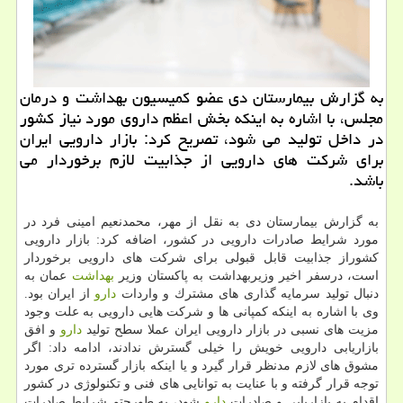
به گزارش بیمارستان دی عضو كمیسیون بهداشت و درمان
مجلس، با اشاره به اینكه بخش اعظم داروی مورد نیاز كشور
در داخل تولید می شود، تصریح كرد: بازار دارویی ایران
برای شركت های دارویی از جذابیت لازم برخوردار می
باشد.
به گزارش بیمارستان دی به نقل از مهر، محمدنعیم امینی فرد در
مورد شرایط صادرات دارویی در كشور، اضافه كرد: بازار دارویی
كشوراز جذابیت قابل قبولی برای شركت های دارویی برخوردار
است، درسفر اخیر وزیربهداشت به پاكستان وزیر
بهداشت
عمان به
دنبال تولید سرمایه گذاری های مشترك و واردات
دارو
از ایران بود.
وی با اشاره به اینكه كمپانی ها و شركت هایی دارویی به علت وجود
مزیت های نسبی در بازار دارویی ایران عملا سطح تولید
دارو
و افق
بازاریابی دارویی خویش را خیلی گسترش ندادند، ادامه داد: اگر
مشوق های لازم مدنظر قرار گیرد و یا اینكه بازار گسترده تری مورد
توجه قرار گرفته و با عنایت به توانایی های فنی و تكنولوژی در كشور
اقدام به بازاریابی و صادرات
دارو
شود، به طورحتم شرایط صادرات