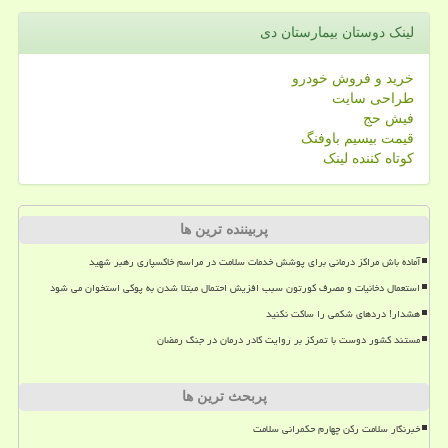
لینک دوستان بیمارستان دی
خرید و فروش خودرو
طراحی سایت
فیش حج
قیمت بیسیم باوفنگ
کوتاه کننده لینک
پربیننده ترین ها
آماده باش مراکز درمانی برای پوشش خدمات سلامت در مراسم خاکسپاری رهبر شهید
استعمال دخانیات و مصرف کورتون سبب افزیش احتمال مبتلا شدن به پوکی استخوان می شود
هشدار! دردهای شکمی را ساکت نکنید
مستند کشور دوست با تمرکز بر روایت کادر درمان در جنگ رمضان
پربحث ترین ها
خبرنگار سلامت رکن چهارم حکمرانی سلامت