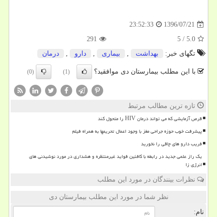
1396/07/21
23:52:33
291
5
/
5.0
تگهای خبر:
بهداشت
,
بیماری
,
دارو
,
درمان
با این مطلب بیمارستان دی موافقید؟
(0)
(1)
تازه ترین مطالب مرتبط
قرص آزمایشی که می تواند درمان HIV را متحول کند
پیشرفت خوب حوزه جراحی مغز با وجود اعمال تحریمها به همراه فیلم
فریب دارو های چاقی را نخورید
یک راز علمی جدید در رابطه با کافئین فواید غیرمنتظره و هشداری در مورد نوشیدنی های
انرژی زا
نظرات بینندگان در مورد این مطلب
نظر شما در مورد این مطلب بیمارستان دی
نام: