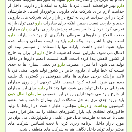
دارو
بهتر خواهدشد. امینی فرد با اشاره به اینكه بازار دارویی داخل از
جذابیت لازم برای شركت های دارویی برخوردار است، خاطرنشان
كرد: در این شرایط نیازی به تنوع در بازار برای شركت های دارویی
جدید و خارجی نیست، ضمن اینكه برای صادرات
دارو
نمی توان یارانه
تعریف كرد. درحال حاضر سیستم پوشش دارویی برای
درمان
بیماران
صعب العلاج و داروهای سرطان جلوگیری از پرداخت یارانه
دارو
است. وی با اشاره به اینكه
دارو
باید به قیمت منطقی و تمام شده
تولید شود، اظهار داشت: یارانه تنها با استفاده از سیستم بیمه ای
اعمال می شود، بنابراین است كه شیب قاچاق
دارو
از ایران به خارج
از كشور كاهش پیدا كرده است. البته قسمت اعظم داروها در داخل
تولید می شود، اما میزان مصرف
دارو
در بعضی بیماری ها به حدی
نیست كه خط تولید آن داروی خاص در كشور تولید شود. امینی فرد با
تاكید براینكه برخی بیماری ها مانند هموفیلی در گسترده یك طیف
دیده می شود، اضافه كرد: قسمت قابل توجهی از داروی بیماران
هموفیلی در داخل تولید می شود، تنها چند قلم
دارو
برای این بیماران
از خارج وارد می شود؛ ازاین رو در این خصوص
سازمان انتقال خون
باید ورود جدی تری به حل مشكلات این بیماران داشته باشد. عضو
كمیسیون
بهداشت
و
درمان
مجلس، اظهار داشت: در ارتباط با تولید
فاكتورهای انعقادی باید بازار كشورهای منطقه را مد نظر قرار دهیم،
یعنی با عنایت به ظرفیت قابل قبول علمی و تكنولوژیكی می توان در
مورد بازار داخلی برنامه ریزی كرد، یا تحت لیسانس شركت های
معتبر برای تولید داخل نگاهی هم به شركت های منطقه داشت.