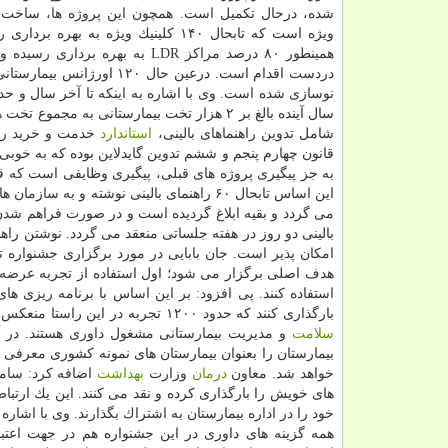
ویژه است كه تابحال ۱۴۰ كلینیك ویژه به بهره 
همینطور ۸۰ درصد مراكز LDR به بهره برداری 
دردست اقدام است. درعین حال ۱۲۰ اورژان
نوسازی شده است. وی با اشاره به اینكه تا آخر سال و حداك
شامل تدوین راهنماهای بالینی،
استاندارد
خدمت و خرید را
قانون چهارم پنجم و ششم تدوین گایدلاین بوده كه به خوب
به جز پیگیری پروژه های قبلی، پیگیری وظایفی است كه قا
این اساس تابحال ۶۰ راهنمای بالینی نوشته و
می گردد و بقیه ابلاغ گردیده است و در ‏صورت فراهم شدن 
بالینی دو روز در هفته جلساتی ‏منعقد می گردد. نوشتن راه
امكان پذیر است.‏ جان بابایی در مورد ‏برگزاری جشنواره
هدف اصلی برگزار می شود؛ اول ‏استفاده از تجربه عرضه د
استفاده كنند. پی افزود: بر این اساس با ‏برنامه ریزی 
بارگذاری كنند كه حدود ۱۲۰۰ تجربه در ‏این راستا منعكس شده است، داوری این تجربه ها در حال اتمام است و حدود ۱۰۰ نفر از اساتید اقتصاد
سلامت
بیمارستان را بعنوان ‏بیمارستان های نمونه كشوری معرفی م
خواهد شد.‏ معاون
درمان
وزارت
بهداشت
اضافه كرد: ساما
های خویش را ‏بارگذاری كرده و نقد می كنند. این یك ارتبا
‏خود را در اداره بیمارستان به اشتراك بگذارند.‏ وی با اشا
همه گزینه های داوری در ‏این جشنواره هم در جهت اعت