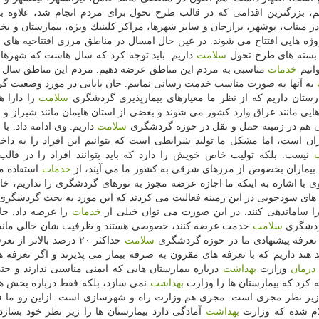
م، بزرگترین اقدامی كه در قالب طرح تحول برای مردم انجام شد، علاوه 
وژه هایی افتتاح می شوند. در عین حال امسال در مناطق مرزی افتتاحیه های 
ر بسته های طرح تحول
سلامت
داریم. باید توجه كرد كه سال هاست كه شهره
وانیم
خدمات
مناسبی به مردم این مناطق عرضه دهیم. مردم این مناطق سال ه
به آنها به صورت مناسب خدمت رسانی نماییم. جان بابایی در مورد وضعیت 
سلامت
را دارا ه
هایی مانند عراق وارد كشور می شوند و بعضی از استان هایمان مانند شیراز و 
تی هم در زمینه حمل و نقل در حوزه گردشگری
سلامت
داریم. وی ادامه داد: با 
یران است، اما مشكل ما تولید شرایطی است كه بتوانیم این افراد را به دا
نیست. بلكه تولیت خاص خویش را دارد كه باید بتوانند افراد را در قالب
ن بیماران بخصوص از مرزهای شرقی به كشور ما می آیند، از
خدمات
استفاده می
 وی با اشاره به اینكه ما اجازه عرضه مجوز به تورهای گردشگری را نداریم، خ
ال های سودجویی در این زمینه فعالیت می كردند كه این مورد به بحث گردشگر
را ساماندهی كنند. در این صورت می توان خیلی از
خدمات
را عرضه داد. جان
گردشگری
سلامت
خدمت عرضه كنند، خصوصی هستند و ظرفیت شان خالی ماند
 تعرفه پیشنهادی ما در حوزه گردشگری
سلامت
حداكثر ۲۰ درصد بالاتر از
 هند داریم كه با تعرفه های مقرون به صرفه بیمار می پذیرند و اگر تعرفه ها
درمان
وزارت
بهداشت
درباره بیمارستان هایی كه ایمنی مناسبی ندارند و حت
جه كرد كه بیمارستان ها را وزارت
بهداشت
نمی سازد، بلكه فقط درباره بخش ها
ن زیر نظر مجری است. مجری هم وزارت راه و شهرسازی است. ازاین رو ما
علام شده كه وزارت
بهداشت
آمادگی دارد بیمارستان ها را زیر نظر خود بساز