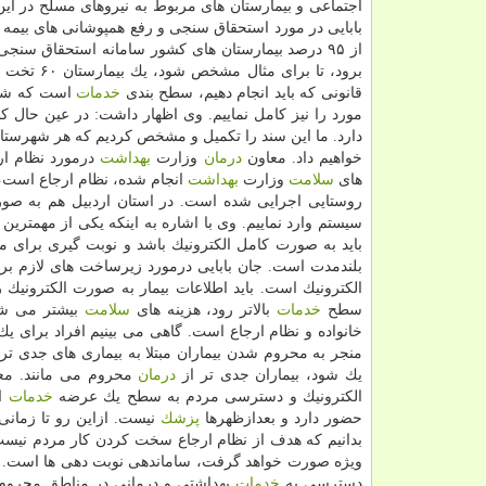
بابایی در مورد استحقاق سنجی و رفع همپوشانی های بیمه 
از ۹۵ درصد بیمارستان های كشور سامانه استحقاق سنجی ‏وجود دارد و گام بعدی ما این است كه استحقاق سنجی به سمت سطح بندی
قانونی كه باید انجام دهیم، ‏سطح بندی
خدمات
است كه شامل
مورد را ‏نیز كامل نماییم.‏ وی اظهار داشت: در عین حال ك
دارد. ما این سند را تكمیل و مشخص كردیم كه هر شهرستان
خواهیم داد. معاون
درمان
وزارت
بهداشت
درمورد نظام ار
های
سلامت
وزارت
بهداشت
انجام شده، نظام ارجاع است، ا
روستایی اجرایی شده است. در استان اردبیل هم به صورت
سیستم وارد نماییم.‏ وی با اشاره به اینكه یكی از مهمتر
باید به صورت كامل ‏الكترونیك باشد و نوبت گیری برای م
بلندمدت است. جان بابایی درمورد زیرساخت های لازم بر
الكترونیك است. باید اطلاعات بیمار به صورت الكترونیك
سطح
خدمات
بالاتر رود، هزینه های
سلامت
بیشتر می شون
خانواده و نظام ارجاع است. گاهی می بینیم افراد برای 
منجر به محروم شدن بیماران مبتلا به بیماری های جدی تر
یك شود، بیماران جدی تر از
درمان
محروم می مانند. مع
الكترونیك و دسترسی مردم به سطح یك عرضه
خدمات
اس
حضور دارد و بعدازظهرها
پزشك
نیست. ازاین رو تا زمانی
بدانیم كه هدف از نظام ارجاع سخت كردن كار مردم نیست
ویژه صورت خواهد گرفت، ساماندهی نوبت دهی ها است. ایش
دسترسی به
خدمات
بهداشتی و درمانی در مناطق محروم 