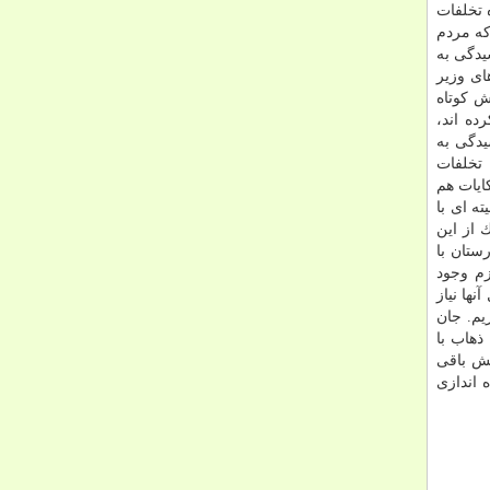
تخلفات
كه مردم
یدگی به
ای وزیر
ش كوتاه
ه اند،
یدگی به
 تخلفات
یات هم
ه ای با
 از این
ستان با
زم وجود
ها نیاز
یم. جان
ذهاب با
یش باقی
ییم. در ثلاث باباجانی هم تا آخر سال یك بیمارستان ۳۲ تختی راه اندازی