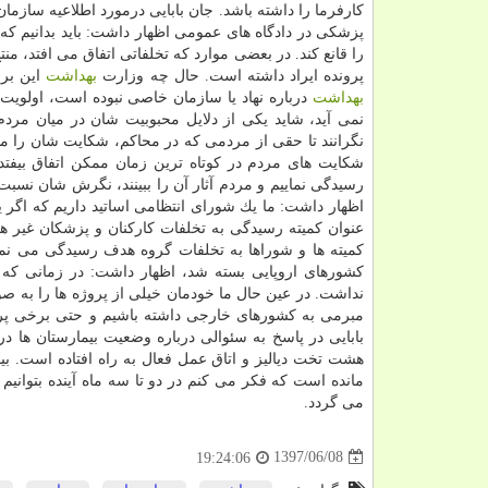
كارفرما را داشته باشد. جان بابایی درمورد اطلاعیه سازم
پزشكی در دادگاه های عمومی اظهار داشت: باید بدانیم كه
را قانع كند. در بعضی موارد كه تخلفاتی اتفاق می افتد، م
پرونده ایراد داشته است. حال چه وزارت
بهداشت
این برر
بهداشت
درباره نهاد یا سازمان خاصی نبوده است، اولوی
نمی آید، شاید یكی از دلایل محبوبیت شان در میان مردم
نگرانند تا حقی از مردمی كه در محاكم، شكایت شان را م
شكایت های مردم در كوتاه ترین زمان ممكن اتفاق بیفتد و
رسیدگی نماییم و مردم آثار آن را ببینند، نگرش شان نسبت 
اظهار داشت: ما یك شورای انتظامی اساتید داریم كه اگر ی
عنوان كمیته رسیدگی به تخلفات كاركنان و پزشكان غیر ه
كمیته ها و شوراها به تخلفات گروه هدف رسیدگی می نما
كشورهای اروپایی بسته شد، اظهار داشت: در زمانی كه ق
نداشت. در عین حال ما خودمان خیلی از پروژه ها را به 
مبرمی به كشورهای خارجی داشته باشیم و حتی برخی پرو
بابایی در پاسخ به سئوالی درباره وضعیت بیمارستان ها د
هشت تخت دیالیز و اتاق عمل فعال به راه افتاده است. ب
می گردد.
1397/06/08
19:24:06