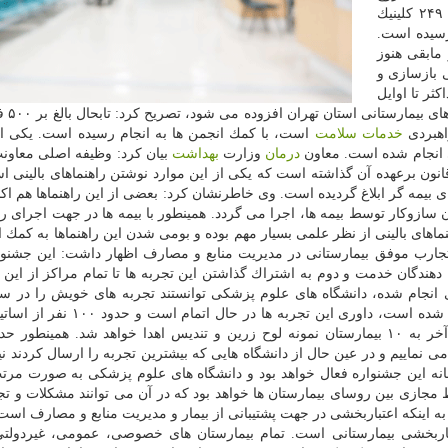
شده، درحال تكمیل است. همچون این پروژه ها، ساخت ۲۴۹ كلینیك
برداری رسیده است.
رسیده و مابقی هنوز
س بیمارستانی بازسازی و
ثر تا اوایل
سال آینده بالغ بر ۲ 
هبردی
خدمات
سلامت
است، با كمك انجمن ها به انجام رسیده است. یكی از
ی انجام شده است. معاون
درمان
وزارت
بهداشت
بیان كرد: وظیفه ‏اصلی معاو
نون برعهده آن گذاشته است كه یكی از این موارد نوشتن راهنماهای بالینی ا
 به سازمان های بیمه گر ابلاغ گردیده است. وی خاطرنشان كرد: بعضی از این راهنماها هم ا
سازوكار توسط بیمه ها، اجرا می گردد. همینطور با بیمه ها در جهت اجرای را
نماهای بالینی از نظر علمی بسیار مهم بوده و بومی شدن این راهنماها به كمك ا
 تجارب موفق بیمارستانی در مدیریت منابع و مصارف اظهار داشت: این جشنوار
هندگان خدمت و دوم به اشتراك گذاشتن این تجربه ها تا تمام مراكز از این ت
های انجام شده، دانشگاه های علوم پزشكی توانستند تجربه های خویش را در سا
و مدیریت بیمارستانی ‏مشغول داوری هستند. در آخر به ۱۰ بیمارستان نمونه لوح زرین و تندیس اهدا خواهد شد. همی
ی نماییم و در عین حال از دانشگاه هایی كه بیشترین تجربه را ارسال كردند نیز
نه این جشنواره فعال خواهد بود و دانشگاه های علوم پزشكی به صورت مرت
ط مجازی بین روسای بیمارستان ها خواهد بود كه در آن می توانند مشكلات و تج
ره به اینكه اعتباربخشی در جهت پشتیبانی از بیمار و مدیریت منابع و مصارف است
باربخشی بیمارستانی است. تمام بیمارستان های خصوصی، عمومی، غیردولتی