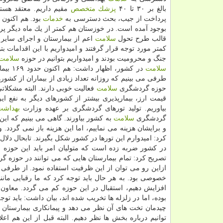
بالغ بر ۳۰ تا ۴۰
پزشك
متخصص
مقیم داریم. معتقد هست
پرداخت از جیب، بحث دسترسی به
خدمات
بوجود آمده است. در خوزستان هم كمتر از یك ماه دیگر پر
قالب طرح تحول
سلامت
اعم از بیمارستان و اجرای سای
كمتر مورد توجه قرار گرفتند و امیدواریم با این اقدامات بت
جنگ و محرومیت بودند و امیدواریم بتوانیم در حوزه
سلامت
سلامت
در كشور، اظهار داشت: هم اكنون حدود ۱۶۹ بیمارستان داریم كه از نظر ما معیارهای بیمارپذیری گردشگری
طرفی می بینیم كه روزانه تعداد زیادی از بیماران از كشور
حوزه گردشگری
سلامت
فعالیت خوبی دارند. البته مشكلا
قیمت ارز، بیمارپذیری بیشتر از كشورهای دیگر به نفع ا
بیاوریم. تولید تورهای گردشگری بر عهده وزارت
بهداشت
گردشگری
سلامت
به كشور بیاورند. گاهی می بینیم كه ای
و برایشان هزینه می نماییم، اما این هزینه باز نمی گردد.
كرد: امیدوارم این تورها در كشور شكل بگیرند. تابحال دل
در كشور ضربه زده است كه متولیان امر باید این حوزه 
تصریح كرد: تمام بیمارستان هایی كه می توانند در حوزه 
ازاین رو می توان از این ظرفیت استفاده نمود. از طرفی
خصوصی بود. به هر حال باید توجه كرد كه ما رقبایی مانند
افزایش دهیم، استقبال در این حوزه كم می گردد. معاون
بوده، اما در زلزله ها تخریب شده اند، بیان داشت: باید تو
چیدمان تخت های آن نظر می دهد و پیمانكاری بیمارستا
توانیم درباره بخش ها نظر دهیم. البته قبل از این هم ا