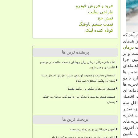
خرید و فروش خودرو
طراحی سایت
فیش حج
قیمت بیسیم باوفنگ
کوتاه کننده لینک
هزار تخت بیمارستانی به مجموع تخت های بیمارستانی استان تهران افزوده می شود، تصریح كرد: تابحال بالغ بر ۵۰۰ فرآیند كه
 بندهای
نت
درمان
پربیننده ترین ها
ست و بر
كنون اجرا
آماده باش مراکز درمانی برای پوشش خدمات سلامت در مراسم
هنماهای
خاکسپاری رهبر شهید
نجمن ها
استعمال دخانیات و مصرف کورتون سبب افزیش احتمال مبتلا
ه با دو
شدن به پوکی استخوان می شود
جربه ها
هشدار! دردهای شکمی را ساکت نکنید
مانه ای
مستند کشور دوست با تمرکز بر روایت کادر درمان در جنگ
رمضان
نطور حداقل سه
، تقدیر
ب تجربه
پربحث ترین ها
ربه های
، افزود:
آمپول های لاغری برای زیبایی نیستند
، تامین
اتخاذ تدابیر ضروری جهت مدیریت موج برگشت زوار