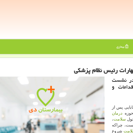
بیماری
هارات رئیس نظام پزشكی
 در نشست
دامات و
ابایی پس از
حوزه
درمان
حول
سلامت
،
است، چراكه
امت
شروع