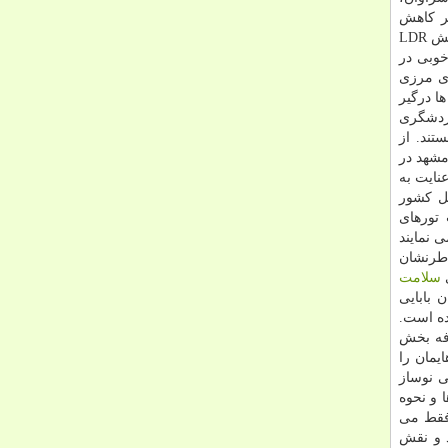
بر كاهش
بود. هم اكنون در میناب، بوشهر، برازجان و سایر شهرها، مراكز كلینیك ویژه، بیمارستان و بخش LDR
خوبی در
ای مرزی
ا درگیر
گردشگری
ستند. از
مشهد در
عنایت به
خل كشور
 تورهای
 نمایند
اطرنشان
ی
سلامت
 بابایی
ه است.
 تعرفه بخش
یمان را
ی نوساز
 و نحوه
 فقط می
د و نقش