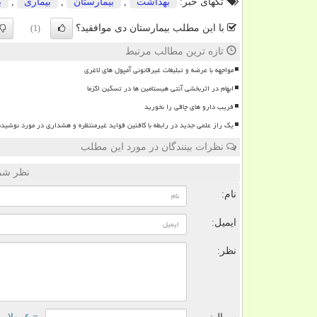
تگهای خبر:
بهداشت
,
بیمارستان
,
بیماری
,
ب
با این مطلب بیمارستان دی موافقید؟
(1)
تازه ترین مطالب مرتبط
مواجهه با عرضه و تبلیغات غیرقانونی آمپول های لاغری
ابهام در اثربخشی آنتی هیستامین ها در تسکین اگزما
فریب دارو های چاقی را نخورید
یک راز علمی جدید در رابطه با کافئین فواید غیرمنتظره و هشداری در مورد نوشیدن
نظرات بینندگان در مورد این مطلب
نظر شما
نام:
ایمیل:
نظر: