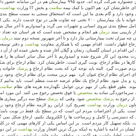
‏اجتماعی و بیمارستان های مربوط به نیروهای مسلح در این جشنواره شركت كرده اند، حدود ۹۹۵ بیمارستان هم در این س
ای خاطرنشان كرد: هم اكنون با كمك بیمه
سلامت
و بخش IT وزارت
بهداشت
،
برود، تا برای مثال مشخص شود، یك بیمارستان ۶۰ تخت خوابه با یك بیمارستان ۲۰۰ تختی چه تفاوت هایی در نوع خدمت دا
 سطح بندی نیروی انسانی و تجهیزات می گردد و امیدواریم تا آخر سال بتوا
ار بازبینی سند
درمان
هم انجام و مشخص شده است كه هر استان چه تعداد تخ
 چه میزان تخت بیمارستانی نیاز دارد و تا آخر شهریور نسخه دوم سند
درمان
ر
جاع اظهار داشت: اقدام مهمی كه با همكاری معاونت
بهداشت
و دفتر توسعه
ین اقدام در استان گلستان، زنجان و گیلان آغاز ‏شده و بخش عمده ای از آن د
 محدود این كار شروع شده و ‏امیدواریم تا آخر سال سایر استان ها را هم
ین كارها در نظام ارجاع، نوبت گیری است، خاطرنشان كرد: نظام ارجاع برای ش
ردم صورت گیرد.‏ البته باید توجه كرد كه بحث نظام ارجاع و
پزشك
خانواده پ
ای اجرای نظام ارجاع عنوان كرد: مهم ترین مبحث برای نظام ارجاع، وجود 
 رد و بدل شود. نظام ارجاع یك نظام عرضه خدمت منظم است. باید بدانیم ك
د. بطور قطع یكی از مهم ترین عوامل نگهدارنده هزینه های نظام
سلامت
یك سرماخوردگی ساده به
متخصص
یا فوق تخصص رجوع می كنند. این مورد امك
 از رجوع به
پزشك
متخصص
شود. وقتی كه
پزشك
سطح سه درگیر بیماری ه
اون
درمان
وزارت
بهداشت
تصریح كرد: ازاین رو لازمه نظام ارجاع وجود 
ت. یكی از اعتراضات مردم این است كه در سطح یك فقط در نوبت بامدا
 كه دسترسی را كامل و زیرساخت ها را الكترونیك نكنیم، ارجاع شكل نمی گیر
، بلكه تسهیل كار مردم است. بر این اساس یكی از كارهای مهمی كه در كلی
ان در ادامه با اشاره به اینكه بزرگ ترین افتخار وزارت
بهداشت
در این دور
است، اظهار داشت: هم اكنون در مناطقی مانند خاش، ایرانشهر، نیكشهر و 