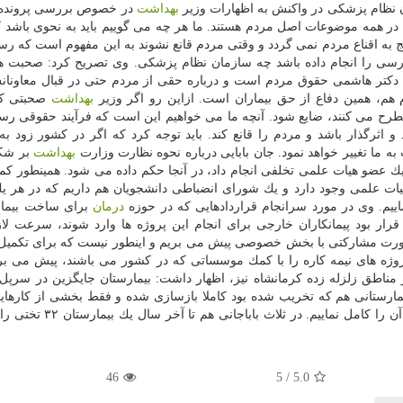
ان نظام پزشكی در واكنش به اظهارات وزیر
بهداشت
در خصوص بررسی پرونده 
 در همه موضوعات اصل مردم هستند. ما هر چه می گوییم باید به نحوی باشد 
نتج به اقناع مردم نمی گردد و وقتی مردم قانع نشوند به این مفهوم است كه رس
سی را انجام داده باشد چه سازمان نظام پزشكی. وی تصریح كرد: صحبت ه
ت دكتر هاشمی حقوق مردم است و درباره حقی از مردم حتی در قبال معاونان
 هم، همین دفاع از حق بیماران است. ازاین رو اگر وزیر
بهداشت
صحبتی كرد
طرح می كنند، ضایع شود. آنچه ما می خواهیم این است كه فرآیند حقوقی رس
 اثرگذار باشد و مردم را قانع كند. باید توجه كرد كه اگر در كشور زود به
به ما تغییر خواهد نمود. جان بابایی درباره نحوه نظارت وزارت
بهداشت
بر شكا
ك عضو هیات علمی تخلفی انجام داد، در آنجا حكم داده می شود. همینطور كمیت
یات علمی وجود دارد و یك شورای انضباطی دانشجویان هم داریم كه در هر یك
ییم. وی در مورد سرانجام قراردادهایی كه در حوزه
درمان
برای ساخت بیمار
رار بود پیمانكاران خارجی برای انجام این پروژه ها وارد شوند، سرعت لا
صورت مشاركتی با بخش خصوصی پیش می بریم و اینطور نیست كه برای تكمیل آن
ژه های نیمه كاره را با كمك موسساتی كه در كشور می باشند، پیش می بر
ر مناطق زلزله زده كرمانشاه نیز، اظهار داشت: بیمارستان جایگزین در سرپل 
یمارستانی هم كه تخریب شده بود كاملا بازسازی شده و فقط بخشی از كارها
مانده است كه فكر می كنم در دو تا سه ماه آینده بتوانیم آن را كامل نما
46
5
/
5.0