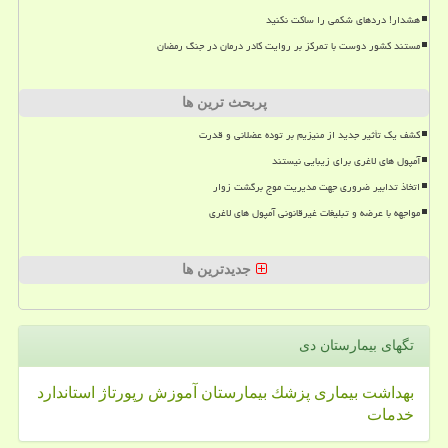
هشدار! دردهای شکمی را ساکت نکنید
مستند کشور دوست با تمرکز بر روایت کادر درمان در جنگ رمضان
پربحث ترین ها
کشف یک تأثیر جدید از منیزیم بر توده عضلانی و قدرت
آمپول های لاغری برای زیبایی نیستند
اتخاذ تدابیر ضروری جهت مدیریت موج برگشت زوار
مواجهه با عرضه و تبلیغات غیرقانونی آمپول های لاغری
جدیدترین ها
تگهای بیمارستان دی
بهداشت
بیماری
پزشك
بیمارستان
آموزش
رپورتاژ
استاندارد
خدمات