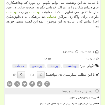
با عنایت به این وضعیت می توانم بگویم این مورد كه بهداشتكاران
جای دندانپزشكان را در مراكز خدماتی بگیرند، صحت ندارد. در عین
حال ما تلاش می نماییم با كمك معاونت
بهداشت
وزارت
بهداشت
طرحی برای واگذاری مراكز
خدمات
دندانپزشكی به دندانپزشكان
اجرا نماییم كه با عنایت به این موضوع، عملا این قضیه منتفی خواهد
بود.
1397/06/11
13:06:39
52
5
/
5.0
تگهای خبر:
بهداشت
,
پزشك
,
پزشكی
,
خدمات
با این مطلب بیمارستان دی موافقید؟
(0)
(1)
تازه ترین مطالب مرتبط
فریب دارو های چاقی را نخورید
اخطار پزشکی در مورد مصرف بیش از اندازه مکمل های کلسیم