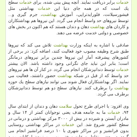
خدمات
برابر دریافت نمایند. آنچه پیش بینی شده، برای
خدمات
سطح
یك است كه در همه جای دنیا این
خدمات
بهداشتی مثل
فیشورسیلانت، فلورایدتراپی، آموزش
بهداشت
، جرم گیری و...
توسط نیروهای حد واسط انجام می گردد. این نیروها هم بهداشتكاران
و كاردان های
بهداشت
دهان و دندان هستند كه هم اكنون در بخش های
خصوصی و دولتی خدمت عرضه می دهند.
صادقی با اشاره به اینكه وزارت
بهداشت
تلاش می كند كه نیروها
طبق شرح وظیفه مصوب خود فعالیت كنند، اضافه كرد: در برخی از
كشورهای پیشرفته آمار این نیروها چندین برابر نیروهای درمانگر
است؛ بنابر این نباید جای نگرانی وجود داشته باشد. الان بیشتر
خدمات
توسط دندانپزشكان انجام می گردد. در كنار آن ها هم نیروهای
حد واسط كه از قبل در شبكه
بهداشت
حضور داشتند، فعالیت می
نمایند. اگر بهداشتكاران فعال شوند می توانند نیازهای سطح یك حوزه
بهداشت
را برطرف كنند. نیازهای سطح دو هم توسط دندانپزشكان
برطرف می گردد.
وی افزود: با اجرای طرح تحول
سلامت
دهان و دندان از ابتدای سال
۹۴،
خدمات
ما به جامعه هدف یعنی نوجوانان كمتر از ۱۴ سال و
مادران آبستن و شیرده در بیش از ۳۰۰۰ مركز بهداشتی و درمانی در
سطح كشور شروع شد. این
خدمات
در مراكز بهداشتی روستایی
بدون فرانشیز و در مراكز شهری با ۱۰ درصد فرانشیز انجام می
گردد. در بعضی نقاط به علت سختی مسیر و نبودن امكانات مورد