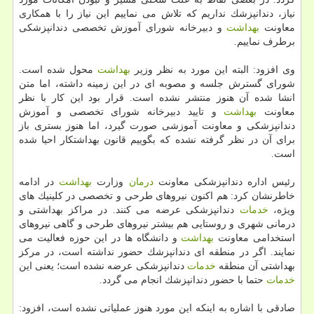
نیاز، دندانپزشك نداریم كه تلاش می نماییم این نیاز را با همكاری
معاونت
بهداشت
و دبیرخانه شورای آموزش تخصصی دندانپزشكی
برطرف نماییم.
وی افزود: البته این مورد به نظر وزیر
بهداشت
محول شده است.
شورای گسترش جلسه و مصوبه ای در این زمینه داشته، اما متن
انشا شده آن هنوز منتشر نشده است. قرار بود این كار با نظر
معاونت
بهداشت
و تایید دبیرخانه شورای تخصصی و آموزش
دندانپزشكی و معاونت آموزشی صورت گیرد، اما هنوز بستری باز
برای آن در نظر گرفته نشده كه بگوییم قانون بهداشتكار احیا شده
است.
رئیس اداره دندانپزشكی معاونت
درمان
وزارت
بهداشت
در ادامه
خاطرنشان كرد: هم اكنون نیروهای طرحی و تخصصی در كلینیك های
ویژه،
خدمات
دندانپزشكی عرضه می كنند. در مراكز بهداشتی و
درمانی شهری و روستایی هم بیشتر نیروهای طرحی و گاهی نیروهای
استخدامی معاونت
بهداشت
و دانشگاه ها در این حوزه فعالیت می
نمایند. اگر در منطقه ای دندانپزشك حضور نداشته است، در مركز
بهداشتی آن منطقه
خدمات
دندانپزشكی عرضه نشده است؛ یعنی این
خدمات
حتما با حضور دندانپزشك انجام می گردد.
صادقی با اشاره به اینكه این مورد هنوز عملیاتی نشده است، افزود: