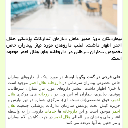
بیمارستان دی: مدیر عامل سازمان تداركات پزشكی هلال
احمر اظهار داشت: اغلب داروهای مورد نیاز بیماران خاص
بخصوص بیماران سرطانی در داروخانه های هلال احمر موجود
است.
علی فرجی در گفت وگو با ایسنا،
در مورد اینكه آیا داروهای بیماران
خاص بخصوص بیماران سرطانی در
داروخانه
هلال احمر
موجود است
یا خیر؟ اظهار داشت: بیشتر داروهای مورد نیاز بیماران سرطانی،
پیوندی، دیالیزی، بیماران ام اس و... در
داروخانه
های مركزی
هلال
احمر
، فوق تخصصی(تك نسخه ای)، مركزی شماره دو تهرانپارس و
جزیره كیش تحت پوشش سازمان تداركات پزشكی جمعیت
هلال
احمر
موجود است و این
داروخانه
ها
خدمات
دارویی را به واسطه
اعتبار ملی و نشان بین المللی
هلال احمر
در جهت كاهش آلام بیماران
و مراجعین به آنها عرضه می كنند.