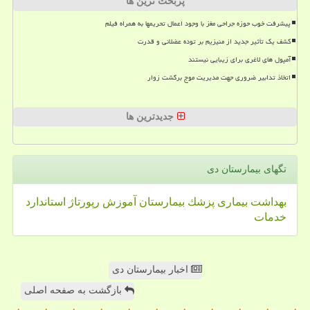
پربحث ترین ها
پیشرفت خوب حوزه جراحی مغز با وجود اعمال تحریمها به همراه فیلم
کشف یک تأثیر جدید از منیزیم بر توده عضلانی و قدرت
آمپول های لاغری برای زیبایی نیستند
اتخاذ تدابیر ضروری جهت مدیریت موج برگشت زوار
جدیدترین ها
تگهای بیمارستان دی
بهداشت
بیماری
پزشك
بیمارستان
آموزش
رپورتاژ
استاندارد
خدمات
اخبار بیمارستان دی
بازگشت به صفحه اصلی