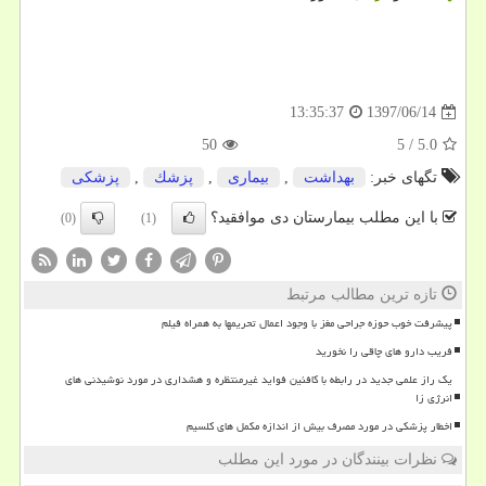
1397/06/14
13:35:37
50
5
/
5.0
تگهای خبر:
بهداشت
,
بیماری
,
پزشك
,
پزشكی
با این مطلب بیمارستان دی موافقید؟
(0)
(1)
تازه ترین مطالب مرتبط
پیشرفت خوب حوزه جراحی مغز با وجود اعمال تحریمها به همراه فیلم
فریب دارو های چاقی را نخورید
یک راز علمی جدید در رابطه با کافئین فواید غیرمنتظره و هشداری در مورد نوشیدنی های
انرژی زا
اخطار پزشکی در مورد مصرف بیش از اندازه مکمل های کلسیم
نظرات بینندگان در مورد این مطلب