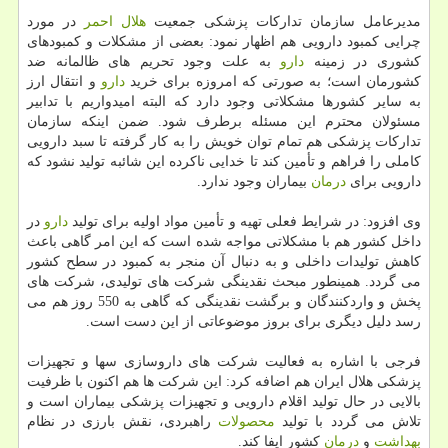
مدیرعامل سازمان تداركات پزشكی جمعیت
هلال احمر
در مورد
چرایی كمبود دارویی هم اظهار نمود: بعضی از مشكلات و كمبودهای
كشوری در زمینه
دارو
به علت وجود تحریم های ظالمانه ضد
كشورمان است؛ به صورتی كه امروزه برای خرید
دارو
و انتقال ارز
به سایر كشورها مشكلاتی وجود دارد كه البته امیدواریم با تدابیر
مسئولان محترم این مسئله برطرف شود. ضمن اینكه سازمان
تداركات پزشكی هم تمام توان خویش را به كار گرفته تا سبد دارویی
كاملی را فراهم و تأمین كند تا خدایی ناكرده این شائبه تولید نشود كه
دارویی برای
درمان
بیماران وجود ندارد.
وی افزود: در شرایط فعلی تهیه و تأمین مواد اولیه برای تولید
دارو
در
داخل كشور هم با مشكلاتی مواجه شده است كه این امر گاهی باعث
كاهش تولیدات داخلی و به دنبال آن منجر به كمبود در سطح كشور
می گردد. همینطور مبحث نقدینگی شركت های تولیدی، شركت های
پخش و واردكنندگان و برگشت نقدینگی كه گاهی به 550 روز هم می
رسد دلیل دیگری برای بروز موضوعاتی از این دست است.
فرجی با اشاره به فعالیت شركت های داروسازی سها و تجهیزات
پزشكی هلال ایران هم اضافه كرد: این شركت ها هم اكنون با ظرفیت
بالایی در حال تولید اقلام دارویی و تجهیزات پزشكی بیماران است و
تلاش می گردد با تولید
محصولات
راهبردی، نقش بارزی در نظام
بهداشت
و
درمان
كشور ایفا كند.