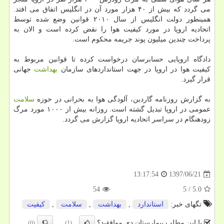
می گردد كه بیش از ۴۰ هزار مورد آن در انگلیس اتفاق می افتد.
همینطور دولت انگلیس از سال ۲۰۱۰ قوانین وضع شده توسط
اتحادیه اروپا در مورد كیفیت هوا را نقض كرده است و الان به
پرداخت چندین میلیون پوند جریمه محكوم است.
دادگاه اروپایی حسابرسان درخواست كرده تا قوانین مربوط به
كیفیت هوا در اروپا در جهت استانداردهای سازمان
بهداشت
جهانی
قرار گیرد.
به گزارش روزنامه گاردین، آلودگی هوا به بحرانی در حوزه
سلامت
عمومی در اروپا تبدیل گشته است. روزانه بیش از ۱۰۰۰ مورد مرگ
زودهنگام در سراسر اتحادیه اروپا گزارش می گردد.
1397/06/21
13:17:54
54
5
/
5.0
تگهای خبر:
استاندارد
,
بهداشت
,
سلامت
,
كیفیت
با این مطلب بیمارستان دی موافقید؟
(0)
(1)