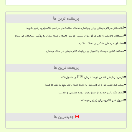
پربیننده ترین ها
آماده باش مراکز درمانی برای پوشش خدمات سلامت در مراسم خاکسپاری رهبر شهید
استعمال دخانیات و مصرف کورتون سبب افزیش احتمال مبتلا شدن به پوکی استخوان می شود
هشدار! دردهای شکمی را ساکت نکنید
مستند کشور دوست با تمرکز بر روایت کادر درمان در جنگ رمضان
پربحث ترین ها
قرص آزمایشی که می تواند درمان HIV را متحول کند
پیشرفت خوب حوزه جراحی مغز با وجود اعمال تحریمها به همراه فیلم
کشف یک تأثیر جدید از منیزیم بر توده عضلانی و قدرت
آمپول های لاغری برای زیبایی نیستند
جدیدترین ها