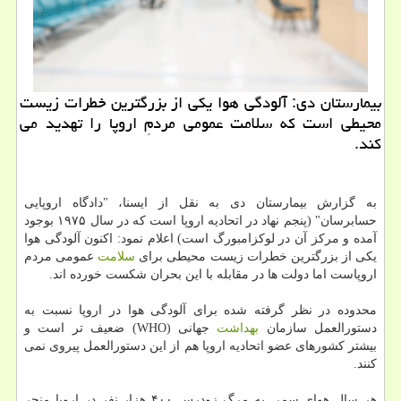
بیمارستان دی: آلودگی هوا یكی از بزرگترین خطرات زیست
محیطی است كه سلامت عمومی مردمِ اروپا را تهدید می
كند.
به گزارش بیمارستان دی به نقل از ایسنا، "دادگاه اروپایی
حسابرسان" (پنجم نهاد در اتحادیه اروپا است كه در سال ۱۹۷۵ بوجود
آمده و مركز آن در لوكزامبورگ است) اعلام نمود: اكنون آلودگی هوا
یكی از بزرگترین خطرات زیست محیطی برای
سلامت
عمومی مردم
اروپاست اما دولت ها در مقابله با این بحران شكست خورده اند.
محدوده در نظر گرفته شده برای آلودگی هوا در اروپا نسبت به
دستورالعمل سازمان
بهداشت
جهانی (WHO) ضعیف تر است و
بیشتر كشورهای عضو اتحادیه اروپا هم از این دستورالعمل پیروی نمی
كنند.
هر سال هوای سمی به مرگ زودرس ۴۰۰ هزار نفر در اروپا منجر