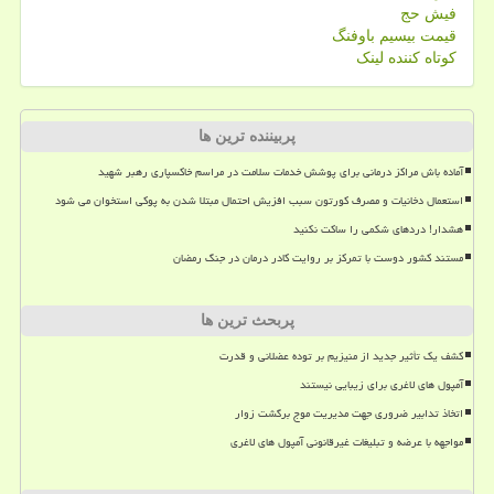
فیش حج
قیمت بیسیم باوفنگ
کوتاه کننده لینک
پربیننده ترین ها
آماده باش مراکز درمانی برای پوشش خدمات سلامت در مراسم خاکسپاری رهبر شهید
استعمال دخانیات و مصرف کورتون سبب افزیش احتمال مبتلا شدن به پوکی استخوان می شود
هشدار! دردهای شکمی را ساکت نکنید
مستند کشور دوست با تمرکز بر روایت کادر درمان در جنگ رمضان
پربحث ترین ها
کشف یک تأثیر جدید از منیزیم بر توده عضلانی و قدرت
آمپول های لاغری برای زیبایی نیستند
اتخاذ تدابیر ضروری جهت مدیریت موج برگشت زوار
مواجهه با عرضه و تبلیغات غیرقانونی آمپول های لاغری