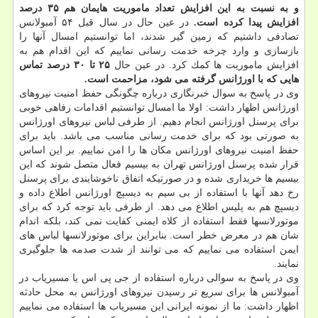
و به نسبت به این افزایش تعداد ماموریت هایمان هم ۳۵ درصد
افزایش پیدا كرده است.
در عین حال در سال قبل ۵۴ آمبولانس
تصادفی داشتیم كه زمین گیر شدند، اما توانستیم امسال آنها را
بازسازی و وارد چرخه خدمت رسانی نماییم كه این اقدام هم به
افزایش ماموریت ها كمك كرد. در عین حال
۲۵ تا ۳۰ درصد تماس
هایی كه با اورژانس گرفته می شود، مزاحمت است.
وی در پاسخ به سوال خبرنگاری درباره چگونگی حفظ امنیت نیروهای
اورژانس اظهار داشت: اولا ما امسال توانستیم اقدامات رفاهی خوبی
برای پرسنل اورژانس انجام دهیم. از طرفی لباس نیروهای اورژانس
به صورتی بود كه برای خدمت رسانی مناسب می باشد. باید برای
حفظ امنیت نیروهای اورژانس مكان ها را امن نماییم. بر این اساس
قرار شده پرسنل اورژانس تهران به بیسیم فعال متصل شوند كه این
بیسیم ها خریداری شده و در صورتیكه اتفاق ناخوشایندی برای پرسنل
رخ دهد آنها با استفاده از بی سیم به دیسپچ اورژانس اطلاع داده و
دیسپچ هم به پلیس اطلاع می دهد. از طرفی باید توجه كرد كه برای
موتورلانسها فقط استفاده از كلاه ایمنی كفایت نمی كند، بلكه اندام
شان هم در معرض خطر است. بنابراین برای موتورلانسها لباس های
ایمن استفاده می نماییم كه می توانند از شدت صدمه ها جلوگیری
نمایند.
وی در پاسخ به سوالی درباره استفاده از جی پی اس یا مسیریاب در
آمبولانس ها برای سریع تر رسیدن نیروهای اورژانس به محل حادثه
اظهار داشت: ما از نمونه ایرانی این مسیریاب ها استفاده می نماییم