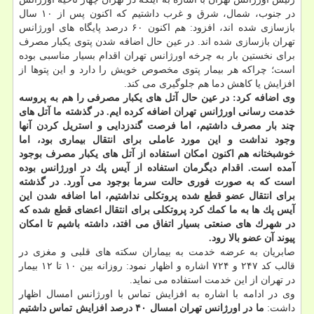
در جنوب، شمال، شرق و غرب داشتیم كه اكنون پس از ۱۰ سال
بازسازی شده اند، افزود: هم اكنون ۶۰ درصد پایگاه های اورژانس
تهران بازسازی شده اند. در عین حال اضافه شدن پتوی یكبار مصرف
برای نخستین بار به چرخه اورژانس تهران اقدام بسیار مناسبی بوده
است؛ چراكه هر بیمار پتوی مخصوص خویش را دارد و این پتوها از
افزایش یا كاهش دما هم جلوگیری می كند.
وی اضافه كرد: در عین حال آتل های یكبار مصرفی را هم به پروسه
خدمت رسانی اورژانس تهران اضافه كرده ایم. در گذشته ما آتل های
چند بار مصرف داشتیم، اما فرصت گندزدایی و استریل كردن آنها
وجود نداشت و این مورد عاملی برای انتقال بیماری بود، اما
خوشبختانه هم اكنون امكان استفاده از آتل های یكبار مصرف بوجود
آمده است. اقدام دیگرمان استفاده از آیس پك در اورژانس بوده
است كه به صورت فوری حالت سرما بوجود می آورد. در گذشته
برای انتقال عضو قطع شده پروتكلی نداشتیم، اما اضافه شدن این
آیس پك ها به ما كمك كرد پروتكلی برای انتقال اعضای قطع شده كه
در شهرك های صنعتی بسیار اتفاق می افتد، داشته باشیم تا امكان
پیوند آن عضو بالا رود.
صابریان به عرضه خدمت به بیماران سكته های قلبی و مغزی در
قالب كد ۲۴۷ و ۷۲۴ اشاره و اظهار نمود: روزانه بین ۱۰ تا ۱۲ بیمار
در تهران از این خدمت استفاده می نماید.
وی در ادامه با اشاره به افزایش تماس با اورژانس امسال اظهار
داشت:
ما در اورژانس تهران امسال ۴۰ درصد افزایش تماس داشتیم