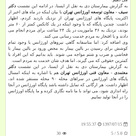
به گزارش بیمارستان دی به نقل از ایسنا، در ادامه این نشست
دكتر
سیف - معاون توسعه اورژانس تهران
با بیان اینكه در ماه های اخیر از
اكثریت پایگاه های اورژانس تهران از نزدیك بازدید كردم، اظهار
داشت: چندین پایگاه كه با وجود اینكه در یك كانكس كمتر از ۶۰ متر
بودند، نزدیك به ۳۶ ماموریت در یك ۲۴ ساعت برای مردم انجام می
دادند و با افتخار به مردم خدمت رسانی می كنند.
وی اضافه كرد: اما متاسفانه گاهی نیروهای اورژانس با وجود تمام
كوشش برای رسیدن بر بالین بیمار به محض ورود بر بالین بیمار با
فحاشی و ضرب و شتم مواجه می شوند. باید بدانیم كه این افراد با
كمترین حقوقی كه می گیرند، اما هدف شان خدمت به مردم است.
به گزارش بیمارستان دی به نقل از ایسنا، در این نشست
دكتر
معتمدی - معاون فنی اورژانس تهران
هم با اشاره به اینكه امسال
پایگاه های اورژانس در سراهای محله ۹۰ محله مستقر شده اند،
اظهار داشت: هر ارگانی كه تمایل داشته باشد پایگاه اورژانس در آنجا
راه اندازی شود، می تواند با ما نامه نگاری كرده و ما پایگاه اورژانس
را در آنجا تولید نماییم.
1397/07/15
19:55:37
30
5
/
5.0