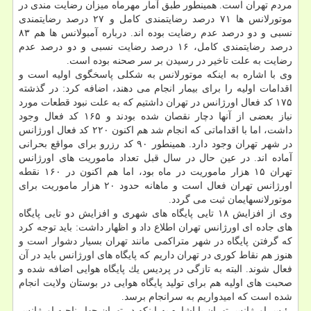
مردم تهران است. همینطور طبق آمار مهرماه میزان رضایت مندی در
موتورلانس ها ۷۱ درصد رضایتمندی كامل و ۲۷ درصد رضایتمندی
نسبی و دو درصد عدم رضایت بوده اند. درباره آمبولانس ها هم ۸۳
درصد رضایتمندی كامل، ۱۶ درصد رضایت نسبی و دو درصد عدم
رضایت به علت تاخیر در رسیدن بر سر صحنه بوده است.
وی با اشاره به اینكه موتورلانس به شكلی پاسخگوی اولیه است و
اقدامات اولیه را برای بیمار انجام می دهند، اضافه كرد: در گذشته
۱۷۵ كد فعال اورژانس در تهران داشتیم كه به علت نبود قطعات مورد
نیاز بعضی از آنها دچار نقصان شده بودند و ۱۶۵ كد فعال وجود
داشت، اما با اقداماتی كه انجام شد هم اكنون ۲۲۰ كد فعال اورژانس
در شهر تهران وجود دارد. همینطور ۹۰ كد رزرو برای مواقع بحرانی
آماده اند. در عین حال در سال قبل تعداد ماموریت های اورژانس
تهران ۱۵ هزار ماموریت در ماه بود، اما هم اكنون در ۱۶۰ نقطه
اورژانس تهران فعال است و ماهانه حدود ۲۰ هزار ماموریت برای
موتورلانسهایمان ثبت می گردد.
وی از افزایش ۱۸ تایی پایگاه های شهری و افزایش دو تایی پایگاه
های جاده ای اورژانس تهران اطلاع داد و اظهار داشت: باید توجه كرد
كه گرفتن پایگاه در شهر متراكمی مانند تهران بسیار دشوار است و
هنوز هم نقاط كوری در تهران داریم كه پایگاه های اورژانس باید در آن
فعال شوند. البته به تازگی در پردیس یك پایگاه هوایی اضافه شده و
صحبت های اولیه هم برای تولید پایگاه هوایی در بوستان ولایت انجام
شده است كه امیدواریم به سرانجام برسد.
رئیس اورژانس تهران با اشاره به اینكه در تهران چهار ناحیه اورژانس