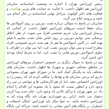
رئیس اورژانس تهران با اشاره به وضعیت اساسنامه سازمان
اورژانس هم اظهار داشت: با عنایت به حمایت های وزیر
بهداشت
و
فعالیت های دكتر كولیوند، مراحل نهایی اساسنامه در حال انجام می
باشد و بزودی ابلاغ می گردد.
صابریان در پاسخ به سوالی درباره نصب دوربین بر روی آمبولانس ها
برای حفظ امنیت نیروهای اورژانس اظهار داشت: از آنجایی كه
پرسنل اورژانس وارد حریم شخصی افراد می شوند، از نظر اخلاق
پزشكی نمی توانیم دوربین بر روی لباس شان نصب نماییم تا فیلم
تهیه كنند. در كابین آمبولانس ها هم باز هم بحث حریم خصوصی افراد
مطرح است و نمی توان دوربین نصب كرد، اما می توان در اطراف یا
جلوی آمبولانس دوربین هایی را نصب كرد، اما به شرط اینكه بودجه
اش تامین گردد.
وی در پاسخ به سوال دیگری در خصوص استقرار نیروهای اورژانس
در مناطق مختلف شهری و شهرك ها اظهار داشت: سازمان های
مختلف باید به یكدیگر كمك كنند. ما در شورای شهر تهران مصوباتی
داریم كه برخی سازمان ها و نهادها را مكلف كرده اند كه زمینی را به
اورژانس اختصاص دهند، اما باز هم كارشكنی ها و موانعی بر سر راه
وجود دارد و اینطور نیست كه بشود با یك مصوبه این اقدام را انجام
داد. در شهر تهران با تراكم بالایی كه وجود دارد، جای جدید پیدا كردن
دشوار می باشد. ازاین رو شهرداری تهران باید نگاه ویژه ای به
اورژانس داشته باشد. به عنوا مثال باید اورژانس امكان استفاده و
استقرار در پایگاه های آتش نشانی را داشته باشد؛ چراكه این پایگاه