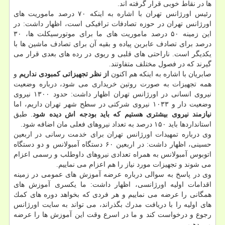
ها در نقاط خوبی قرار گرفته اند.
رئیس اورژانس تهران با اشاره به اینكه ۷۰ درصد ماموریت های
اورژانس تهران در حوزه تصادفات ترافیكی است، اظهار داشت: در
این زمینه ۵۰ درصد ماموریت های ما برای موتورسیكلت ها، ۳۰
درصد برای تصادف عابرین پیاده و بقیه آن برای تصادف ماشین ها با
یكدیگر است. ناراحتی های قلبی و ریوی در رده های بعدی قرار می
گیرند كه در فصول مختلف متفاوتند.
صابریان با اشاره به اینكه هم اكنون
از نظر تجهیزاتی كمبودی نداریم
و
همه تجهیزات به صورت روتین خریداری می شود، درباره وضعیت
نیروی انسانی در اورژانس تهران اظهار داشت: حدود ۱۳۰۰ نیروی
وضعیت دار و ۱۰۳۳ نیروی شركتی در سطح شهر تهران داریم، اما
نیازمند نیروی بیشتری هستیم كه باید بودجه اش دیده شود
. طبق
استانداردها باید ۱۵۰ درصد به تعداد نیروهای فعلی مان اضافه شود.
وی درباره تمهیدات اورژانس تهران برای خدمت رسانی در اربعین
حسینی، اظهار داشت: در اربعین ۶۰ دستگاه آمبولانس و دو دستگاه
اتوبوس آمبولانس به همراه تعدادی نیروهای داوطلب و رسمی اعزام
می شوند و تجهیزات مورد نیاز را هم اعزام می نماییم.
وی در پاسخ به سوالی درباره عرضه آموزش های عمومی در زمینه
اقدامات اولیه اورژانسی، اظهار داشت: ما یكسری آموزش های
همگانی را عرضه می نماییم و هر فردی كه بخواهد دوره های كمك
های اولیه را با دریافت مدرك بگذراند، می تواند به سایت اورژانس
رجوع و درخواست كند و ما در اسرع وقت این آموزش ها را عرضه
می دهیم.