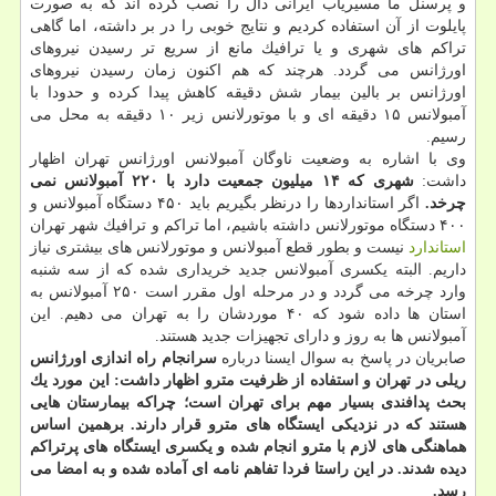
و پرسنل ما مسیریاب ایرانی دال را نصب كرده اند كه به صورت
پایلوت از آن استفاده كردیم و نتایج خوبی را در بر داشته، اما گاهی
تراكم های شهری و یا ترافیك مانع از سریع تر رسیدن نیروهای
اورژانس می گردد. هرچند كه هم اكنون زمان رسیدن نیروهای
اورژانس بر بالین بیمار شش دقیقه كاهش پیدا كرده و حدودا با
آمبولانس ۱۵ دقیقه ای و با موتورلانس زیر ۱۰ دقیقه به محل می
رسیم.
وی با اشاره به وضعیت ناوگان آمبولانس اورژانس تهران اظهار
داشت:
شهری كه ۱۴ میلیون جمعیت دارد با ۲۲۰ آمبولانس نمی
چرخد.
اگر استانداردها را درنظر بگیریم باید ۴۵۰ دستگاه آمبولانس و
۴۰۰ دستگاه موتورلانس داشته باشیم، اما تراكم و ترافیك شهر تهران
استاندارد
نیست و بطور قطع آمبولانس و موتورلانس های بیشتری نیاز
داریم. البته یكسری آمبولانس جدید خریداری شده كه از سه شنبه
وارد چرخه می گردد و در مرحله اول مقرر است ۲۵۰ آمبولانس به
استان ها داده شود كه ۴۰ موردشان را به تهران می دهیم. این
آمبولانس ها به روز و دارای تجهیزات جدید هستند.
صابریان در پاسخ به سوال ایسنا درباره
سرانجام راه اندازی اورژانس
ریلی در تهران و استفاده از ظرفیت مترو اظهار داشت: این مورد یك
بحث پدافندی بسیار مهم برای تهران است؛ چراكه بیمارستان هایی
هستند كه در نزدیكی ایستگاه های مترو قرار دارند. برهمین اساس
هماهنگی های لازم با مترو انجام شده و یكسری ایستگاه های پرتراكم
دیده شدند. در این راستا فردا تفاهم نامه ای آماده شده و به امضا می
رسد.