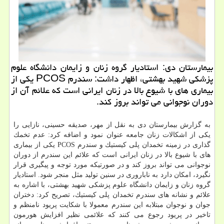
بیمارستان دی: استادیار گروه زنان و زایمان دانشگاه علوم
پزشكی شهید بهشتی، اظهار داشت: سندرم PCOS یكی از
بیماری های با شیوع بالا در زنان ایرانی است كه علائم آن از
دوران نوجوانی می تواند بروز كند.
به گزارش بیمارستان دی به نقل از مهر، صدیقه حسینی، نازایی را
یكی از اشكالات زنان جامعه عنوان نمود و اضافه كرد: عدم تخمك
گذاری در زمینه تخمدان پلی كیستیك و سندرم PCOS یكی از بیماری
های با شیوع بالا در زنان ایرانی است كه علائم این سندرم از دوران
نوجوانی می تواند بروز كند و در صورتیكه مورد توجه و پیگیری قرار
نگیرد، امكان دارد به ناباروری در سنین تولید مثل منجر شود. استادیار
گروه زنان و زایمان دانشگاه علوم پزشكی شهید بهشتی، با اشاره به
علائم و نشانه های سندرم تخمدان پلی كیستیك، تصریح كرد: دختران
جوان و نوجوان مبتلابه این سندرم معمولا با شكایت پریود نامنظم و
تاخیر در پریود رجوع می كنند كه علائمی نظیر افزایش هورمون