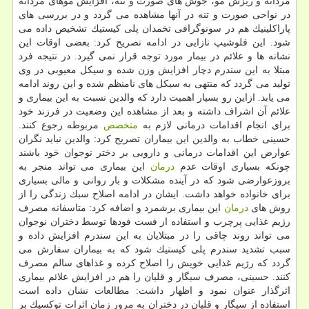
مردانه و ریزش مو، جوش های صورت و تنه، افزایش موهای مردانه
در نواحی صورت و تنه در آنها مشاهده می گردد و در بررسی های
پاراكلینیك هم در سونوگرافی تخمدان پلی كیستیك تشخیص داده می
شود. این فلوشیپ نازایی در ادامه تصریح كرد: بعضی اوقات این
نشانه ها و علائم در بیمار مورد توجه قرار نمی گیرد. در نتیجه فرد
مبتلا به این سندرم دچار افزایش وزن شده و سیكل معیوبی در وی
تولید می گردد كه منتهی به سیكل های نامنظم شده و این روند ادامه
می یابد. ازاین رو بسیار اهمیت دارد كه والدین نسبت به این بیماری و
علائم آن اشراف داشته و بعد از مشاهده این وضعیت در فرزند خود
برای انجام اقدامات درمانی لازم به
متخصص
مربوطه رجوع كنند.
حسینی خطاب به والدین این بیماران تصریح كرد: والدین نباید نگران
عوارض این اقدامات درمانی و دارویی بر دختر نوجوان خود باشند
چونكه بسیاری اوقات عدم
درمان
این بیماری می تواند منجر به
بروزعوارضی شود كه در آینده مشكلات و بار روانی و مالی بسیاری
برای خانواده خواهد داشت. ایشان در ادامه اصلاح سبك زندگی را از
روش های
درمان
این بیماری برشمرد و اضافه كرد: متاسفانه مصرف
رژیم غذایی پرچرب و استفاده از فست فودها توسط دختران نوجوان
می تواند روند چاقی را در مبتلایان به این سندرم افزایش داده و
سبب تشدید سندرم پلی كیستیك شود كه به بیماران سفارش می
گردد كه رژیم غذایی خویش را اصلاح كرده و غذاهای سالم مصرف
كنند. حسینی، مصرف سیگار و قلیان را هم در افزایش علائم بیماری
اثرگذار عنوان نمود و اظهار داشت: مطالعات نشان داده است
استفاده از سیگار و قلیان در دختران به مرور زمان اثرات توكسیك بر