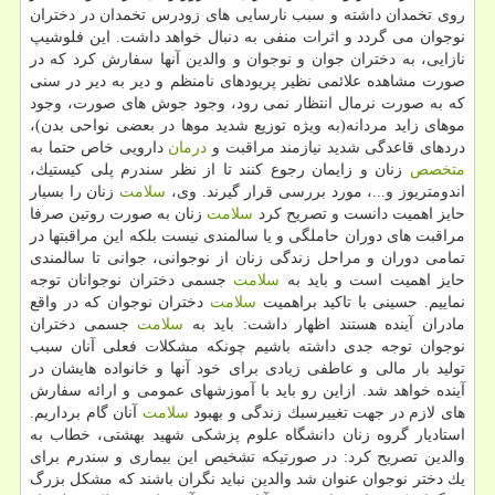
روی تخمدان داشته و سبب نارسایی های زودرس تخمدان در دختران
نوجوان می گردد و اثرات منفی به دنبال خواهد داشت. این فلوشیپ
نازایی، به دختران جوان و نوجوان و والدین آنها سفارش كرد كه در
صورت مشاهده علائمی نظیر پریودهای نامنظم و دیر به دیر در سنی
كه به صورت نرمال انتظار نمی رود، وجود جوش های صورت، وجود
موهای زاید مردانه(به ویژه توزیع شدید موها در بعضی نواحی بدن)،
دردهای قاعدگی شدید نیازمند مراقبت و
درمان
دارویی خاص حتما به
متخصص
زنان و زایمان رجوع كنند تا از نظر سندرم پلی كیستیك،
اندومتریوز و...، مورد بررسی قرار گیرند. وی،
سلامت
زنان را بسیار
حایز اهمیت دانست و تصریح كرد
سلامت
زنان به صورت روتین صرفا
مراقبت های دوران حاملگی و یا سالمندی نیست بلكه این مراقبتها در
تمامی دوران و مراحل زندگی زنان از نوجوانی، جوانی تا سالمندی
حایز اهمیت است و باید به
سلامت
جسمی دختران نوجوانان توجه
نماییم. حسینی با تاكید براهمیت
سلامت
دختران نوجوان كه در واقع
مادران آینده هستند اظهار داشت: باید به
سلامت
جسمی دختران
نوجوان توجه جدی داشته باشیم چونكه مشكلات فعلی آنان سبب
تولید بار مالی و عاطفی زیادی برای خود آنها و خانواده هایشان در
آینده خواهد شد. ازاین رو باید با آموزشهای عمومی و ارائه سفارش
های لازم در جهت تغییرسبك زندگی و بهبود
سلامت
آنان گام برداریم.
استادیار گروه زنان دانشگاه علوم پزشكی شهید بهشتی، خطاب به
والدین تصریح كرد: در صورتیكه تشخیص این بیماری و سندرم برای
یك دختر نوجوان عنوان شد والدین نباید نگران باشند كه مشكل بزرگ