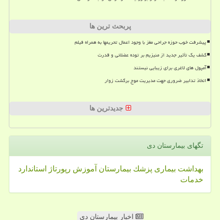
پربحث ترین ها
پیشرفت خوب حوزه جراحی مغز با وجود اعمال تحریمها به همراه فیلم
کشف یک تأثیر جدید از منیزیم بر توده عضلانی و قدرت
آمپول های لاغری برای زیبایی نیستند
اتخاذ تدابیر ضروری جهت مدیریت موج برگشت زوار
جدیدترین ها
تگهای بیمارستان دی
بهداشت
بیماری
پزشك
بیمارستان
آموزش
رپورتاژ
استاندارد
خدمات
اخبار بیمارستان دی