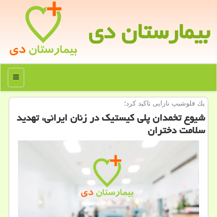
بیمارستان دی
منو
یك فلوشیپ نازایی تاكید كرد؛
شیوع تخمدان پلی كیستیك در زنان ایرانی، تهدید
سلامت دختران