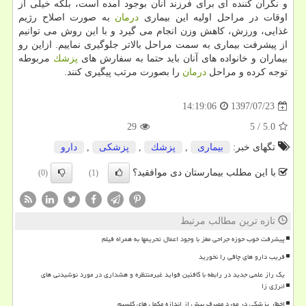
و نگران كننده ای برای فرزند آنان بوجود آمده است، بلكه خیلی از
اوقات در مراحل اولیه این بیماری
درمان
به صورت اصلاح رژیم
غذایی، ورزش، كاهش وزن انجام می گیرد و با این روش می توانیم
از پیشرفت بیماری به سمت مراحل بالاتر جلوگیری نماییم. ازاین رو
بیماران و خانواده های آنان باید حتما به سفارش های
پزشك
مربوطه
توجه كرده و مراحل
درمان
را بصورت مرتب پیگیری كنند.
1397/07/23
14:19:06
29
5
/
5.0
تگهای خبر:
بیماری
,
پزشك
,
پزشكی
,
دارو
با این مطلب بیمارستان دی موافقید؟
(0)
(1)
تازه ترین مطالب مرتبط
پیشرفت خوب حوزه جراحی مغز با وجود اعمال تحریمها به همراه فیلم
فریب دارو های چاقی را نخورید
یک راز علمی جدید در رابطه با کافئین فواید غیرمنتظره و هشداری در مورد نوشیدنی های
انرژی زا
اخطار پزشکی در مورد مصرف بیش از اندازه مکمل های کلسیم