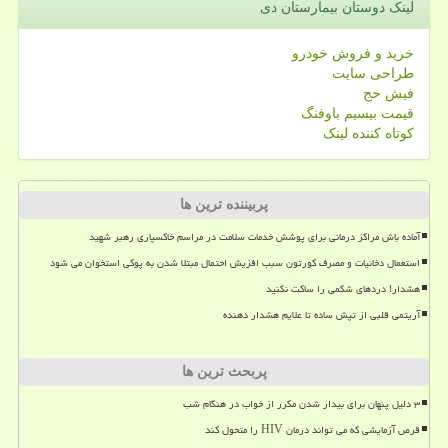
لینک دوستان بیمارستان دی
خرید و فروش خودرو
طراحی سایت
فیش حج
قیمت بیسیم باوفنگ
کوتاه کننده لینک
پربیننده ترین ها
آماده باش مراکز درمانی برای پوشش خدمات سلامت در مراسم خاکسپاری رهبر شهید
استعمال دخانیات و مصرف کورتون سبب افزیش احتمال مبتلا شدن به پوکی استخوان می شود
هشدار! دردهای شکمی را ساکت نکنید
آریتمی قلبی از تپش ساده تا علایم هشدار دهنده
پربحث ترین ها
۳ دلیل پنهان برای بیدار شدن مکرر از خواب در هنگام شب
قرص آزمایشی که می تواند درمان HIV را متحول کند