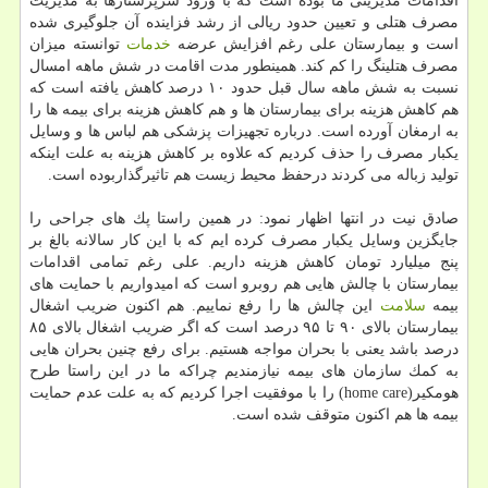
اقدامات مدیریتی ما بوده است كه با ورود سرپرستارها به مدیریت
مصرف هتلی و تعیین حدود ریالی از رشد فزاینده آن جلوگیری شده
است و بیمارستان علی رغم افزایش عرضه
خدمات
توانسته میزان
مصرف هتلینگ را كم كند. همینطور مدت اقامت در شش ماهه امسال
نسبت به شش ماهه سال قبل حدود ۱۰ درصد كاهش یافته است كه
هم كاهش هزینه برای بیمارستان ها و هم كاهش هزینه برای بیمه ها را
به ارمغان آورده است. درباره تجهیزات پزشكی هم لباس ها و وسایل
یكبار مصرف را حذف كردیم كه علاوه بر كاهش هزینه به علت اینكه
تولید زباله می كردند درحفظ محیط زیست هم تاثیرگذاربوده است.
صادق نیت در انتها اظهار نمود: در همین راستا پك های جراحی را
جایگزین وسایل یكبار مصرف كرده ایم كه با این كار سالانه بالغ بر
پنج میلیارد تومان كاهش هزینه داریم. علی رغم تمامی اقدامات
بیمارستان با چالش هایی هم روبرو است كه امیدواریم با حمایت های
بیمه
سلامت
این چالش ها را رفع نماییم. هم اكنون ضریب اشغال
بیمارستان بالای ۹۰ تا ۹۵ درصد است كه اگر ضریب اشغال بالای ۸۵
درصد باشد یعنی با بحران مواجه هستیم. برای رفع چنین بحران هایی
به كمك سازمان های بیمه نیازمندیم چراكه ما در این راستا طرح
هومكیر(home care) را با موفقیت اجرا كردیم كه به علت عدم حمایت
بیمه ها هم اكنون متوقف شده است.