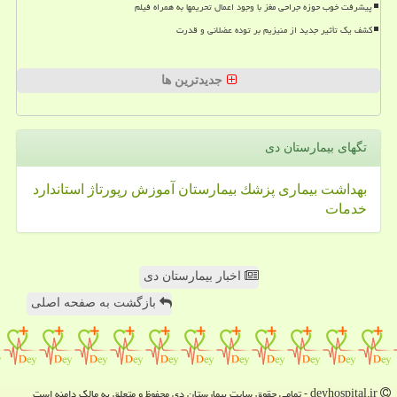
پیشرفت خوب حوزه جراحی مغز با وجود اعمال تحریمها به همراه فیلم
کشف یک تأثیر جدید از منیزیم بر توده عضلانی و قدرت
جدیدترین ها
تگهای بیمارستان دی
بهداشت
بیماری
پزشك
بیمارستان
آموزش
رپورتاژ
استاندارد
خدمات
اخبار بیمارستان دی
بازگشت به صفحه اصلی
deyhospital.ir - تمامی حقوق سایت بیمارستان دی محفوظ و متعلق به مالک دامنه است