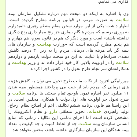
گذاری می نماییم.
وی با اشاره به اینكه دو مبحث مهم درباره تشكیل سازمان بیمه
سلامت
به صورت مرتب در قوانین برنامه مطرح گردیده است،
اظهار داشت: یكی از این موارد سخن مقام معظم رهبری «امیدوارم
به روزی برسیم كه مردم هنگام بیماری جز رنج بیمار داری رنج دیگری
نداشته باشند» است و مورد دیگر كه هم در قانون سوم، هم چهارم و
هم پنجم مطرح گردیده است كه «وزارت
بهداشت
و سازمان های
بیمه گر باید هزینه های درمانی مردم را به زیر ۳۰ درصد كاهش
دهند». سرانجام با عنایت به این دو مبحث دولت یازدهم و دوازدهم
سلامت
را در اولویت بالایی كار خود قرار داده اند و وزیر
بهداشت
و
همكارانشان سرانجام طرح تحول را در كشور اجرا كردند.
میرزابیگی افزود: از نكات مثبت طرح تحول می توان به كاهش هزینه
های درمانی كه مردم باید از جیب می پرداختند همینطور بیمه شدن
۱۱ میلیون نفر اشاره نمود. باوجود تمام سختی ها برنامه
سلامت
و
طرح تحول جز اولویت های اول دولت با همكاری مجلس است. در
این راستا هم قانون برنامه ششم تكالیفی اعم از اصلاح نظام ارجاع،
تولید راهبردی
خدمات
، تجویز منطقی
دارو
و نظام الكترونیك را
مشخص كرده است اما اجرای تمامی این تكالیف زمانی كه منابع
انسانی سازمان بیمه
سلامت
چه از لحاظ كمیت و چه كیفیت با تعداد
بیمه شدگان این سازمان سازگاری نداشته باشد، محقق نخواهد شد.