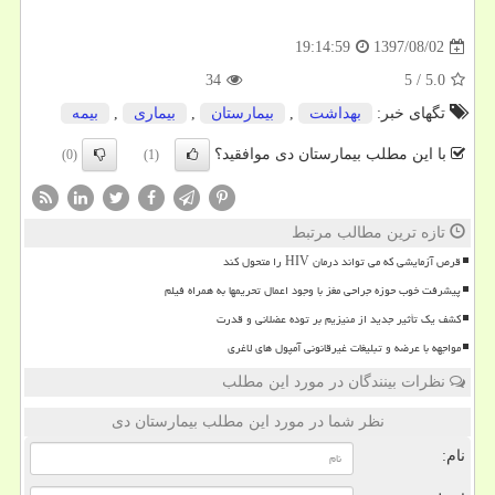
1397/08/02
19:14:59
34
5
/
5.0
تگهای خبر:
بهداشت
,
بیمارستان
,
بیماری
,
بیمه
با این مطلب بیمارستان دی موافقید؟
(0)
(1)
تازه ترین مطالب مرتبط
قرص آزمایشی که می تواند درمان HIV را متحول کند
پیشرفت خوب حوزه جراحی مغز با وجود اعمال تحریمها به همراه فیلم
کشف یک تأثیر جدید از منیزیم بر توده عضلانی و قدرت
مواجهه با عرضه و تبلیغات غیرقانونی آمپول های لاغری
نظرات بینندگان در مورد این مطلب
نظر شما در مورد این مطلب بیمارستان دی
نام: