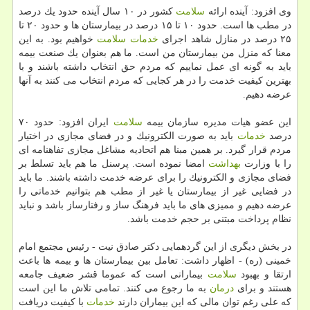
وی افزود: آینده ارائه
سلامت
كشور در ۱۰ سال آینده حدود یك درصد
در مطب ها است. حدود ۱۰ تا ۱۵ درصد در بیمارستان ها و حدود ۲۰ تا
۲۵ درصد در منازل شاهد اجرای
خدمات
سلامت
خواهیم بود. به این
معنا كه منزل من بیمارستان من است. ما هم بعنوان یك صنعت بیمه
باید به گونه ای عمل نماییم كه مردم حق انتخاب داشته باشند و با
بهترین كیفیت خدمت را در هر كجایی كه مردم انتخاب می كنند به آنها
عرضه دهیم.
این عضو هیات مدیره سازمان بیمه
سلامت
ایران افزود: حدود ۷۰
درصد
خدمات
باید به صورت الكترونیك و در فضای مجازی در اختیار
مردم قرار گیرد. بر همین مبنا هم اتحادیه مشاغل مجازی تفاهنامه ای
را با وزارت
بهداشت
امضا نموده است. پرسنل ما هم باید تسلط بر
فضای مجازی و الكترونیك را برای عرضه خدمت داشته باشند. ما باید
در فضایی غیر از بیمارستان یا غیر از مطب هم بتوانیم خدماتی را
عرضه دهیم و ممیزی های ما باید فرهنگ ساز و رفتارساز باشد و نباید
نظام پرداخت مبتنی بر حجم خدمت باشد.
در بخش دیگری از این گردهمایی دكتر صادق نیت - رئیس مجتمع امام
خمینی (ره) - اظهار داشت: تعامل بین بیمارستان ها و بیمه ها باعث
ارتقا و بهبود
سلامت
بیمارانی است كه عموما قشر ضعیف جامعه
هستند و برای
درمان
به ما رجوع می كنند. تمامی تلاش ما این است
كه علی رغم توان مالی كه این بیماران دارند
خدمات
با كیفیت دریافت