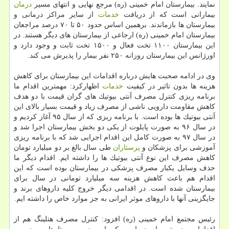
نمایند. بیمارستان امام خمینی (ره) مرجع نهایی و انتهای مسیر
درمان
بیمارانی است كه از دریافت
خدمات
از سایر مراكز درمانی و
بیمارستان ها بازماندند. برهمین اساس حدود ۵۰ تا ۷۰ درصد مراجعان
بیمارستان امام خمینی (ره) ارجاعی از بیمارستان های دیگر هستند. در
این بیمارستان ۱۱۰۰ تخت فعال و ۱۵۰۰ تخت ثابت و وجود دارد و
اورژانس این بیمارستان روزانه ۲۵۰ نفر بیمار را پذیرش می كند.
وی در ادامه صحبت هایش درباره اقدامات این بیمارستان برای كاهش
هزینه ها بدون تاثیر در كیفیت
خدمات
اظهاركرد: مهمترین اقدام ما
برنامه ریزی كنترل مصرف آنتی بیوتیك های گران قیمت با دو هدف
كاهش مقاومت دارویی ناشی از مصرف زیاد و قیمت بسیار بالای این
آنتی بیوتیك ها بوده است. با برنامه ریزی كه از سال ۹۵ آغاز كردیم و
در سال ۹۶ به صورت پایلوت از یكی دو بخش بیمارستان اجرا شد و
در سال ۹۷ به صورت كامل این اقدام اجرایی شد كه با برنامه ریزی
آموزشی برای پزشكان و
پرستاران
طی سال بالغ بر دو میلیارد تومان
كاهش مصرف این نوع آنتی بیوتیك ها را داشته ایم. اقدام دیگر ما
حذف وسایل یكبار مصرف پزشكی در بیمارستان بوده است كه این
اقدام هم باعث كاهش هزینه سه میلیارد تومانی در سال برای
بیمارستان شده است. در اقدامی دیگر خروج كلیه داروهای برند و
جایگزینی آنها با داروهای موثر ایرانی به جز موارد خاص را داشته ایم.
رئیس مجتمع امام خمینی (ره) افزود: كنترل مصرف هتلینگ هم از