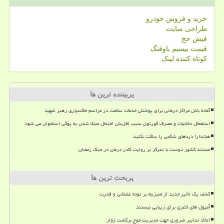
خرید و فروش خودرو
طراحی سایت
فیش حج
قیمت بیسیم باوفنگ
کوتاه کننده لینک
پربیننده ترین ها
آماده باش مراکز درمانی برای پوشش خدمات سلامت در مراسم خاکسپاری رهبر شهید
استعمال دخانیات و مصرف کورتون سبب افزیش احتمال مبتلا شدن به پوکی استخوان می شود
هشدار! دردهای شکمی را ساکت نکنید
مستند کشور دوست با تمرکز بر روایت کادر درمان در جنگ رمضان
پربحث ترین ها
کشف یک تأثیر جدید از منیزیم بر توده عضلانی و قدرت
آمپول های لاغری برای زیبایی نیستند
اتخاذ تدابیر ضروری جهت مدیریت موج برگشت زوار