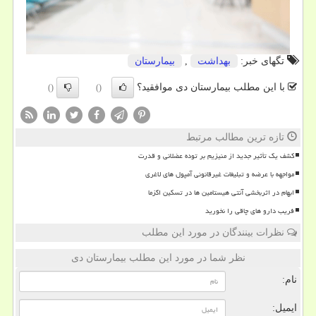
تگهای خبر:
بهداشت
,
بیمارستان
با این مطلب بیمارستان دی موافقید؟
()
()
تازه ترین مطالب مرتبط
کشف یک تأثیر جدید از منیزیم بر توده عضلانی و قدرت
مواجهه با عرضه و تبلیغات غیرقانونی آمپول های لاغری
ابهام در اثربخشی آنتی هیستامین ها در تسکین اگزما
فریب دارو های چاقی را نخورید
نظرات بینندگان در مورد این مطلب
نظر شما در مورد این مطلب بیمارستان دی
نام:
ایمیل: