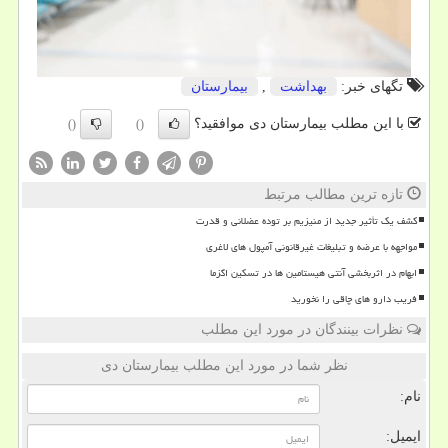
تگهای خبر:
بهداشت
,
بیمارستان
با این مطلب بیمارستان دی موافقید؟
()
()
تازه ترین مطالب مرتبط
کشف یک تأثیر جدید از منیزیم بر توده عضلانی و قدرت
مواجهه با عرضه و تبلیغات غیرقانونی آمپول های لاغری
ابهام در اثربخشی آنتی هیستامین ها در تسکین اگزما
فریب دارو های چاقی را نخورید
نظرات بینندگان در مورد این مطلب
نظر شما در مورد این مطلب بیمارستان دی
نام:
ایمیل: