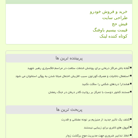
خرید و فروش خودرو
طراحی سایت
فیش حج
قیمت بیسیم باوفنگ
کوتاه کننده لینک
پربیننده ترین ها
آماده باش مراکز درمانی برای پوشش خدمات سلامت در مراسم خاکسپاری رهبر شهید
استعمال دخانیات و مصرف کورتون سبب افزیش احتمال مبتلا شدن به پوکی استخوان می شود
هشدار! دردهای شکمی را ساکت نکنید
مستند کشور دوست با تمرکز بر روایت کادر درمان در جنگ رمضان
پربحث ترین ها
کشف یک تأثیر جدید از منیزیم بر توده عضلانی و قدرت
آمپول های لاغری برای زیبایی نیستند
اتخاذ تدابیر ضروری جهت مدیریت موج برگشت زوار