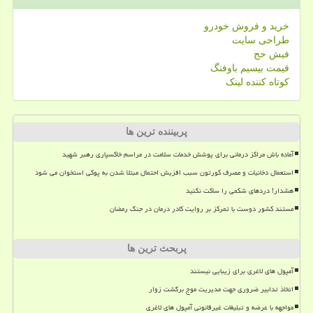
خرید و فروش خودرو
طراحی سایت
فیش حج
قیمت بیسیم باوفنگ
کوتاه کننده لینک
پربیننده ترین ها
آماده باش مراکز درمانی برای پوشش خدمات سلامت در مراسم خاکسپاری رهبر شهید
استعمال دخانیات و مصرف کورتون سبب افزیش احتمال مبتلا شدن به پوکی استخوان می شود
هشدار! دردهای شکمی را ساکت نکنید
مستند کشور دوست با تمرکز بر روایت کادر درمان در جنگ رمضان
پربحث ترین ها
آمپول های لاغری برای زیبایی نیستند
اتخاذ تدابیر ضروری جهت مدیریت موج برگشت زوار
مواجهه با عرضه و تبلیغات غیرقانونی آمپول های لاغری