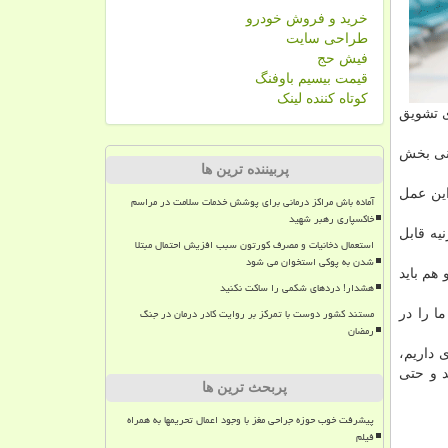
خرید و فروش خودرو
طراحی سایت
فیش حج
قیمت بیسیم باوفنگ
کوتاه کننده لینک
ی تشویق
انی بخش
پربیننده ترین ها
این عمل
آماده باش مراکز درمانی برای پوشش خدمات سلامت در مراسم
خاکسپاری رهبر شهید
یه قابل
استعمال دخانیات و مصرف کورتون سبب افزیش احتمال مبتلا
شدن به پوکی استخوان می شود
هم باید
هشدار! دردهای شکمی را ساکت نکنید
مستند کشور دوست با تمرکز بر روایت کادر درمان در جنگ
ا را در
رمضان
 داریم،
د و حتی
پربحث ترین ها
پیشرفت خوب حوزه جراحی مغز با وجود اعمال تحریمها به همراه
فیلم