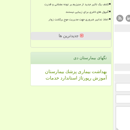
کشف یک تأثیر جدید از منیزیم بر توده عضلانی و قدرت
آمپول های لاغری برای زیبایی نیستند
اتخاذ تدابیر ضروری جهت مدیریت موج برگشت زوار
جدیدترین ها
تگهای بیمارستان دی
بهداشت
بیماری
پزشك
بیمارستان
آموزش
رپورتاژ
استاندارد
خدمات