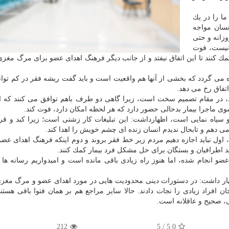
ا را در یك
چون از یك سو با ۲۵ هزار انسان مواجه
زانه و حتی
 نیست، فوت
ك كنند تا این اتفاق نیفتد و از جانب دیگر فرهنگ اهدای عضو برای مرگ مغز
 می گردد كه بخشی از آنها هم واقعیت است و باید گفت ریشه فقر در كم تو
فاق رخ می دهد.
د، در مقام تصمیم سخت است، زیرا گاهی دو طرف باهم توافق می كنند كه 
ی ماجرا بیمار بدحالی حضور دارد كه هر لحظه امكان دارد، فوت كند.
 و سیاه نمایی است، اظهارداشت: این تبلیغات كار زشتی است؛ زیرا كبد و قرن
، اول نباید اجازه دهیم مردم زیر خط فقر بروند و دوم اینكه فرهنگ اهدای عضو 
د اطرافیان و بستگان برای حل مشكل فرد بیمار كمك كنند.
ضو انجام شده، اما هنوز راه زیادی باقی مانده است و امیدواریم رسانه ها م
ظهار داشت: در دستورات دینی محدودیت هایی در مورد اهدای عضو و مرگ مغزی
 افراد زیادی را نجات دادند. حالا سایر مراجع هم بر همان فتوا باقی هستن
، صحیح و عاقلانه است.
212
5
/
5.0