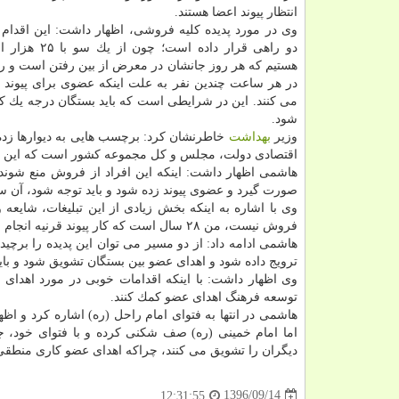
انتظار پیوند اعضا هستند.
وی در مورد پدیده كلیه فروشی، اظهار داشت: این اقدام م
دو راهی قرار داده است؛ 
هستیم كه هر روز جانشان در معرض از بین رفتن است و رو
در هر ساعت چندین نفر به علت اینكه عضوی برای پیوند
می كنند. این در شرایطی است كه باید بستگان درجه یك كم
شود.
وزیر
بهداشت
خاطرنشان كرد: برچسب هایی به دیوارها زده
اقتصادی دولت، مجلس و كل مجموعه كشور است كه این ات
هاشمی اظهار داشت: اینكه این افراد از فروش منع شون
صورت گیرد و عضوی پیوند زده شود و باید توجه شود، آن سو
وی با اشاره به اینكه بخش زیادی از این تبلیغات، شایعه
فروش نیست، من ۲۸ سال است كه كار پیوند قرنیه انجام می دهم و تابحال ندیدم انسان زنده ای چشم خویش را اهدا كند.
هاشمی ادامه داد: از دو مسیر می توان این پدیده را برچید
ترویج داده شود و اهدای عضو بین بستگان تشویق شود و بای
وی اظهار داشت: با اینكه اقدامات خوبی در مورد اهدای ع
توسعه فرهنگ اهدای عضو كمك كنند.
هاشمی در انتها به فتوای امام راحل (ره) اشاره كرد و ا
اما امام خمینی (ره) صف شكنی كرده و با فتوای خود، جان
دیگران را تشویق می كنند، چراكه اهدای عضو كاری منطقی
1396/09/14
12:31:55