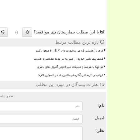
با این مطلب بیمارستان دی موافقید؟
()
تازه ترین مطالب مرتبط
قرص آزمایشی که می تواند درمان HIV را متحول کند
کشف یک تأثیر جدید از منیزیم بر توده عضلانی و قدرت
مواجهه با عرضه و تبلیغات غیرقانونی آمپول های لاغری
ابهام در اثربخشی آنتی هیستامین ها در تسکین اگزما
نظرات بینندگان در مورد این مطلب
نظر شما
نام:
ایمیل:
نظر: