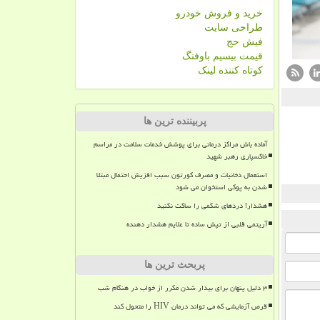
خرید و فروش خودرو
طراحی سایت
فیش حج
قیمت بیسیم باوفنگ
کوتاه کننده لینک
پربیننده ترین ها
آماده باش مراکز درمانی برای پوشش خدمات سلامت در مراسم
خاکسپاری رهبر شهید
استعمال دخانیات و مصرف کورتون سبب افزیش احتمال مبتلا
شدن به پوکی استخوان می شود
هشدار! دردهای شکمی را ساکت نکنید
آریتمی قلبی از تپش ساده تا علایم هشدار دهنده
پربحث ترین ها
۳ دلیل پنهان برای بیدار شدن مکرر از خواب در هنگام شب
قرص آزمایشی که می تواند درمان HIV را متحول کند