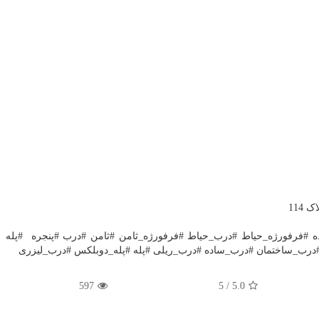
114
ده #فرفورژه_حیاط #درب_حیاط #فرفورژه_ثامن #ثامن #درب #پنجره #پله
رب_ساختمان #درب_ساده #درب_ریلی #پله #پله_دوبلکس #درب_لیزری
597
5
/
5.0