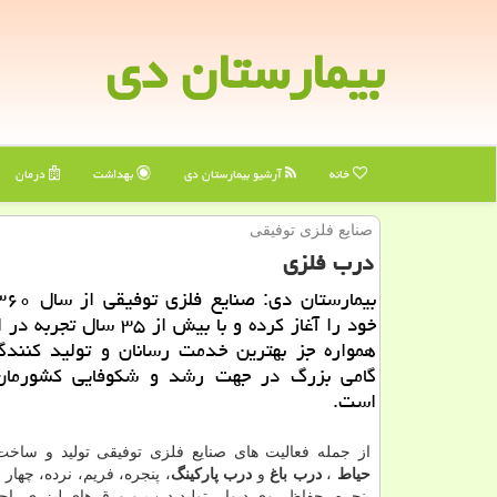
بیمارستان دی
خانه
آرشیو بیمارستان دی
بهداشت
درمان
صنایع فلزی توفیقی
درب فلزی
خود را آغاز كرده و با بیش از ۳۵ 
همواره جز بهترین خدمت رسانان و تولید كنندگا
گامی بزرگ در جهت رشد و شكوفایی كشورمان
است.
از جمله فعالیت های صنایع فلزی توفیقی تولید و ساخت
حیاط
،
درب باغ
و
درب پارکینگ
، پنجره، فریم، نرده، چها
پنجره، حفاظ روی دیوار، تولید درب و ورق های لیزری، اج