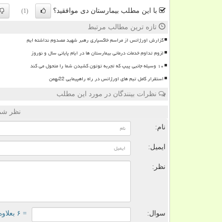
با این مطلب بیمارستان دی موافقید؟
(1)
تازه ترین مطالب مرتبط
گزارش اورژانس از مراسم خاکسپاری رهبر شهید مصدوم نداشته ایم
لزوم تداوم خدمات درمانی بیمارستان ها در ایام پایانی سال و نوروز
۱۰ وسیله جانبی پیپ که تجربه توتون کشیدن شما را متحول می کند
استقرار کامل تیم های اورژانس در راه راهپیمایی 22بهمن
نظرات بینندگان در مورد این مطلب
نظر شما
نام:
ایمیل:
نظر:
سوال:
= ۶ بعلاوه ۳