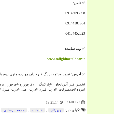
✅ تلفن:
09143093698
09144181964
04134452823
✅
وب سایت:
www.tofighimetaldoor.ir
✅
آدرس:
تبریز مجتمع بزرگ فلزکاران چهارده متری دوم پلاک 
#قصر_فلز_آذربایجان #پارکینگ #فرفورژه #فرفورژ_نر
#نرده #ضدسرقت #درب_فلزی #درب_اهنی #درب_منزل #د
1396/09/27
19:21:14
تگهای خبر:
رپورتاژ
,
خدمات
,
خدمت رسانی