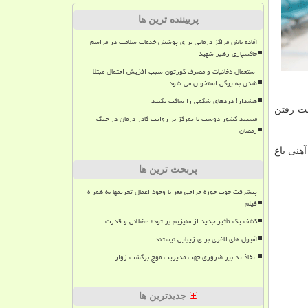
پربیننده ترین ها
آماده باش مراکز درمانی برای پوشش خدمات سلامت در مراسم
خاکسپاری رهبر شهید
استعمال دخانیات و مصرف کورتون سبب افزیش احتمال مبتلا
شدن به پوکی استخوان می شود
هشدار! دردهای شکمی را ساکت نکنید
ست رفتن
مستند کشور دوست با تمرکز بر روایت کادر درمان در جنگ
رمضان
هنی باغ
پربحث ترین ها
پیشرفت خوب حوزه جراحی مغز با وجود اعمال تحریمها به همراه
فیلم
کشف یک تأثیر جدید از منیزیم بر توده عضلانی و قدرت
آمپول های لاغری برای زیبایی نیستند
اتخاذ تدابیر ضروری جهت مدیریت موج برگشت زوار
جدیدترین ها