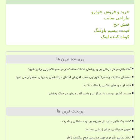
خرید و فروش خودرو
طراحی سایت
فیش حج
قیمت بیسیم باوفنگ
کوتاه کننده لینک
پربیننده ترین ها
آماده باش مراکز درمانی برای پوشش خدمات سلامت در مراسم خاکسپاری رهبر شهید
استعمال دخانیات و مصرف کورتون سبب افزیش احتمال مبتلا شدن به پوکی استخوان می شود
هشدار! دردهای شکمی را ساکت نکنید
مستند کشور دوست با تمرکز بر روایت کادر درمان در جنگ رمضان
پربحث ترین ها
کشف یک تأثیر جدید از منیزیم بر توده عضلانی و قدرت
آمپول های لاغری برای زیبایی نیستند
اتخاذ تدابیر ضروری جهت مدیریت موج برگشت زوار