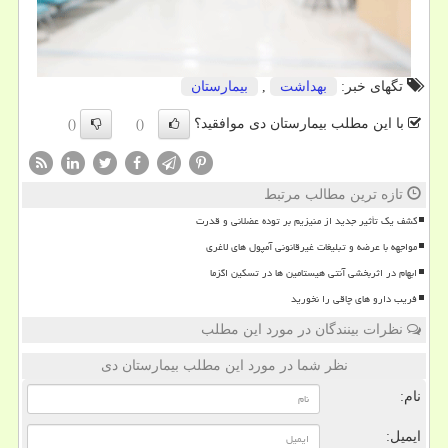
تگهای خبر:
بهداشت
,
بیمارستان
با این مطلب بیمارستان دی موافقید؟
()
()
تازه ترین مطالب مرتبط
کشف یک تأثیر جدید از منیزیم بر توده عضلانی و قدرت
مواجهه با عرضه و تبلیغات غیرقانونی آمپول های لاغری
ابهام در اثربخشی آنتی هیستامین ها در تسکین اگزما
فریب دارو های چاقی را نخورید
نظرات بینندگان در مورد این مطلب
نظر شما در مورد این مطلب بیمارستان دی
نام:
ایمیل: