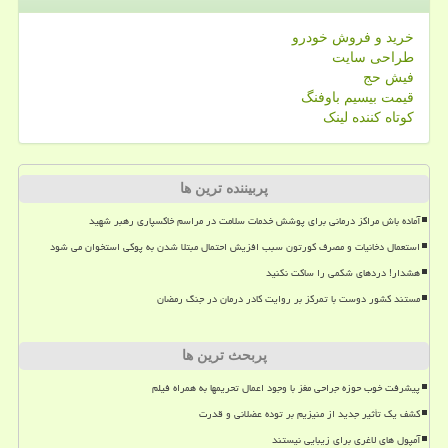
خرید و فروش خودرو
طراحی سایت
فیش حج
قیمت بیسیم باوفنگ
کوتاه کننده لینک
پربیننده ترین ها
آماده باش مراکز درمانی برای پوشش خدمات سلامت در مراسم خاکسپاری رهبر شهید
استعمال دخانیات و مصرف کورتون سبب افزیش احتمال مبتلا شدن به پوکی استخوان می شود
هشدار! دردهای شکمی را ساکت نکنید
مستند کشور دوست با تمرکز بر روایت کادر درمان در جنگ رمضان
پربحث ترین ها
پیشرفت خوب حوزه جراحی مغز با وجود اعمال تحریمها به همراه فیلم
کشف یک تأثیر جدید از منیزیم بر توده عضلانی و قدرت
آمپول های لاغری برای زیبایی نیستند