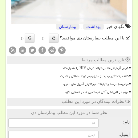
تگهای خبر:
بهداشت
,
بیمارستان
با این مطلب بیمارستان دی موافقید؟
()
()
تازه ترین مطالب مرتبط
قرص آزمایشی که می تواند درمان HIV را متحول کند
کشف یک تأثیر جدید از منیزیم بر توده عضلانی و قدرت
مواجهه با عرضه و تبلیغات غیرقانونی آمپول های لاغری
ابهام در اثربخشی آنتی هیستامین ها در تسکین اگزما
نظرات بینندگان در مورد این مطلب
نظر شما در مورد این مطلب بیمارستان دی
نام:
ایمیل: