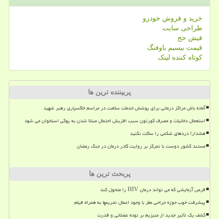
خرید و فروش خودرو
طراحی سایت
فیش حج
قیمت بیسیم باوفنگ
کوتاه کننده لینک
پربیننده ترین ها
آماده باش مراکز درمانی برای پوشش خدمات سلامت در مراسم خاکسپاری رهبر شهید
استعمال دخانیات و مصرف کورتون سبب افزیش احتمال مبتلا شدن به پوکی استخوان می شود
هشدار! دردهای شکمی را ساکت نکنید
مستند کشور دوست با تمرکز بر روایت کادر درمان در جنگ رمضان
پربحث ترین ها
قرص آزمایشی که می تواند درمان HIV را متحول کند
پیشرفت خوب حوزه جراحی مغز با وجود اعمال تحریمها به همراه فیلم
کشف یک تأثیر جدید از منیزیم بر توده عضلانی و قدرت