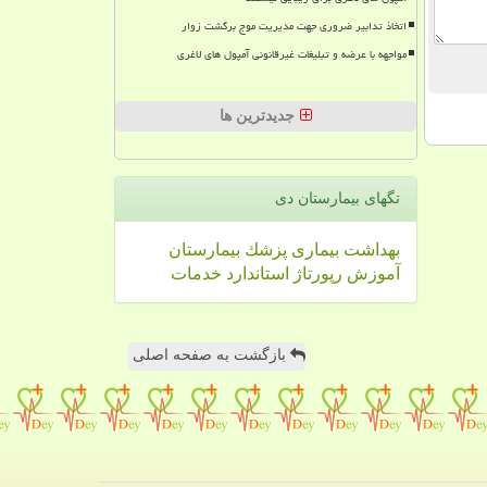
اتخاذ تدابیر ضروری جهت مدیریت موج برگشت زوار
مواجهه با عرضه و تبلیغات غیرقانونی آمپول های لاغری
جدیدترین ها
تگهای بیمارستان دی
بهداشت
بیماری
پزشك
بیمارستان
آموزش
رپورتاژ
استاندارد
خدمات
بازگشت به صفحه اصلی