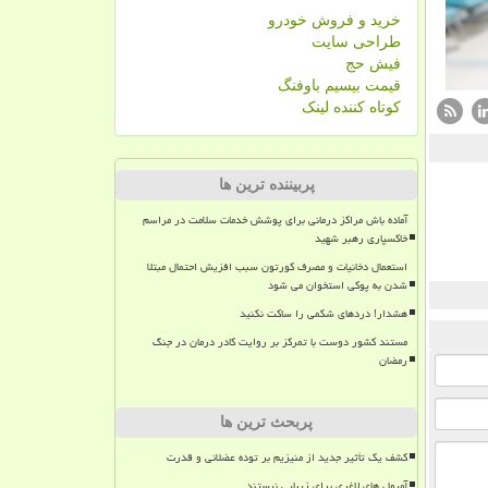
خرید و فروش خودرو
طراحی سایت
فیش حج
قیمت بیسیم باوفنگ
کوتاه کننده لینک
پربیننده ترین ها
آماده باش مراکز درمانی برای پوشش خدمات سلامت در مراسم
خاکسپاری رهبر شهید
استعمال دخانیات و مصرف کورتون سبب افزیش احتمال مبتلا
شدن به پوکی استخوان می شود
هشدار! دردهای شکمی را ساکت نکنید
مستند کشور دوست با تمرکز بر روایت کادر درمان در جنگ
رمضان
پربحث ترین ها
کشف یک تأثیر جدید از منیزیم بر توده عضلانی و قدرت
آمپول های لاغری برای زیبایی نیستند