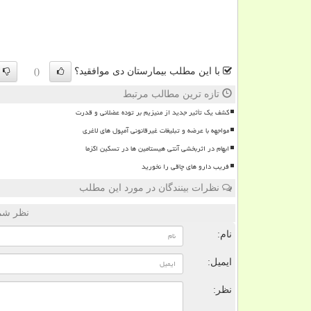
با این مطلب بیمارستان دی موافقید؟
()
تازه ترین مطالب مرتبط
کشف یک تأثیر جدید از منیزیم بر توده عضلانی و قدرت
مواجهه با عرضه و تبلیغات غیرقانونی آمپول های لاغری
ابهام در اثربخشی آنتی هیستامین ها در تسکین اگزما
فریب دارو های چاقی را نخورید
نظرات بینندگان در مورد این مطلب
نظر شما
نام:
ایمیل:
نظر: