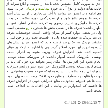
اجزا به صورت کامل مشخص شده تا بعد از تصویب و ابلاغ سرانه از
جانب هیأت دولت و ابلاغ آن به حوزه
بهداشت
و
درمان
اجرایی شود.
وی ادامه داد: امیدواریم بتوانیم تا آخر سالجاری یا اوایل سال آینده
تعرفه ها بموقع ابلاغ شود و از سردرگمی حوزه سلامت در بحث
تعرفه ها جلوگیری نماییم. رضوی به تعرفه منطقی اشاره نمود و
اظهار داشت: تعرفه ها در بعضی بخش ها همچون
دارو
منطقی است
ولی در بعضی موارد کمتر از میزان واقعی است. خوشبختانه تعرفه
ویزیت نزدیک به حقیقت شده ولی در قسمت تخت روز و حق فنی با
حقیقت نزدیک به ۵۰ درصد فاصله دارد که امیدواریم در سال های
آینده به تدریج این مورد اصلاح گردد. وی با اشاره به اینکه بر مبنای
تصمیم اتخاذ شده افزایش تعرفه ویزیت منوط به اجرای نسخه
نویسی الکترونیک است، اظهار داشت: در صورتیکه نسخه نویسی
انجام نشود این افزایش ها امکان پذیر نخواهد بود چون که باید بر
مبنای قانون نسخه نویسی الکترونیک اجرا شود. دبیر و رئیس دبیرخانه
شورایعالی بیمه سلامت با اشاره به اینکه تعرفه مصوب پیشنهادی به
دولت با عنایت به مصارف و منابع حدود ۲۸.۵ درصد است، بیان نمود:
بیمه ها هم علیرغم محدودیت منابع همراهی خوبی در افزایش تعرفه
ها داشتند که امیدواریم در نهایت با این اقدامات به اهداف اصلی
دست یابیم.
1399/12/25
01:41:31