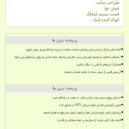
طراحی سایت
فیش حج
قیمت بیسیم باوفنگ
کوتاه کننده لینک
پربیننده ترین ها
آماده باش مراکز درمانی برای پوشش خدمات سلامت در مراسم خاکسپاری رهبر شهید
استعمال دخانیات و مصرف کورتون سبب افزیش احتمال مبتلا شدن به پوکی استخوان می شود
هشدار! دردهای شکمی را ساکت نکنید
آریتمی قلبی از تپش ساده تا علایم هشدار دهنده
پربحث ترین ها
۳ دلیل پنهان برای بیدار شدن مکرر از خواب در هنگام شب
قرص آزمایشی که می تواند درمان HIV را متحول کند
پیشرفت خوب حوزه جراحی مغز با وجود اعمال تحریمها به همراه فیلم
کشف یک تأثیر جدید از منیزیم بر توده عضلانی و قدرت