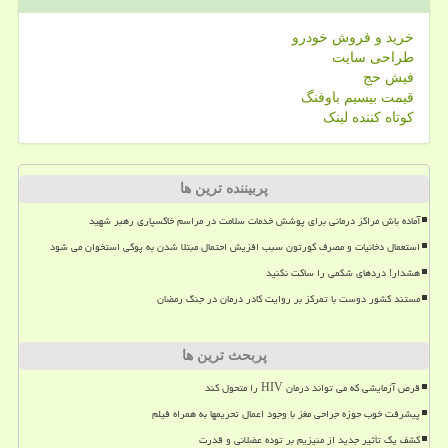
خرید و فروش خودرو
طراحی سایت
فیش حج
قیمت بیسیم باوفنگ
کوتاه کننده لینک
پربیننده ترین ها
آماده باش مراکز درمانی برای پوشش خدمات سلامت در مراسم خاکسپاری رهبر شهید
استعمال دخانیات و مصرف کورتون سبب افزیش احتمال مبتلا شدن به پوکی استخوان می شود
هشدار! دردهای شکمی را ساکت نکنید
مستند کشور دوست با تمرکز بر روایت کادر درمان در جنگ رمضان
پربحث ترین ها
قرص آزمایشی که می تواند درمان HIV را متحول کند
پیشرفت خوب حوزه جراحی مغز با وجود اعمال تحریمها به همراه فیلم
کشف یک تأثیر جدید از منیزیم بر توده عضلانی و قدرت