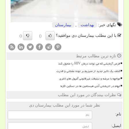
تگهای خبر:
بهداشت
,
بیمارستان
با این مطلب بیمارستان دی موافقید؟
()
()
تازه ترین مطالب مرتبط
قرص آزمایشی که می تواند درمان HIV را متحول کند
کشف یک تأثیر جدید از منیزیم بر توده عضلانی و قدرت
مواجهه با عرضه و تبلیغات غیرقانونی آمپول های لاغری
ابهام در اثربخشی آنتی هیستامین ها در تسکین اگزما
نظرات بینندگان در مورد این مطلب
نظر شما در مورد این مطلب بیمارستان دی
نام:
ایمیل: