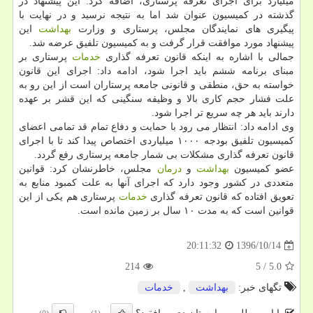
میلیارد برای اجرای تعرفه پرستاری، اضافه كرد: این پیشنهاد در
گذشته در كمیسیون عنوان شد اما به نتیجه نرسید و در نهایت با
پیگیری های نمایندگان مجلس، پرستاری و وزارت
بهداشت
این
پیشنهاد مورد موافقت قرار گرفت و به كمیسیون تلفیق عرضه شد.
جمالی با اشاره به اینكه قانون تعرفه گذاری
خدمات
پرستاری بر
مبنای برنامه ششم باید اجرا شود، ادامه داد: اجرای این قانون
خواسته به حق، منطقی و قانونی جامعه پرستاران است از این رو به
علت فشار حجم كاری بالا و وظیفه سنگینی كه این قشر بر عهده
دارند باید هر چه سریع تر اجرا شود.
وی ادامه داد: انتظار می رود با حمایت و دفاع تمام قد تمامی اعضای
كمیسیون تلفیق بودجه ۱۰۰۰ میلیاردی اختصاص پیدا كند تا با اجرای
قانون تعرفه گذاری مشكلات بی شمار جامعه پرستاری رفع گردد.
عضو كمیسیون
بهداشت
و
درمان
مجلس، خاطرنشان كرد: قوانین
متعددی در كشور وجود دارد كه اجرای آنها به علت كمبود منابع به
تعویق افتاده كه قانون تعرفه گذاری
خدمات
پرستاری هم یكی از این
قوانین است كه به مدت ۱۰ سال بر زمین مانده است.
1396/10/14
20:11:32
214
5
/
5.0
تگهای خبر:
بهداشت
,
خدمات