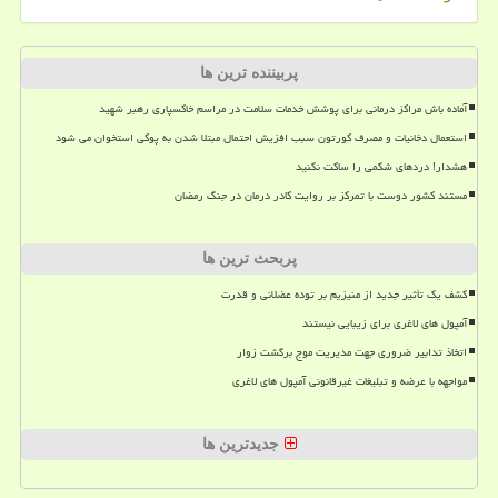
پربیننده ترین ها
آماده باش مراکز درمانی برای پوشش خدمات سلامت در مراسم خاکسپاری رهبر شهید
استعمال دخانیات و مصرف کورتون سبب افزیش احتمال مبتلا شدن به پوکی استخوان می شود
هشدار! دردهای شکمی را ساکت نکنید
مستند کشور دوست با تمرکز بر روایت کادر درمان در جنگ رمضان
پربحث ترین ها
کشف یک تأثیر جدید از منیزیم بر توده عضلانی و قدرت
آمپول های لاغری برای زیبایی نیستند
اتخاذ تدابیر ضروری جهت مدیریت موج برگشت زوار
مواجهه با عرضه و تبلیغات غیرقانونی آمپول های لاغری
جدیدترین ها