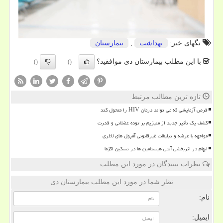
تگهای خبر:
بهداشت
,
بیمارستان
با این مطلب بیمارستان دی موافقید؟
()
()
تازه ترین مطالب مرتبط
قرص آزمایشی که می تواند درمان HIV را متحول کند
کشف یک تأثیر جدید از منیزیم بر توده عضلانی و قدرت
مواجهه با عرضه و تبلیغات غیرقانونی آمپول های لاغری
ابهام در اثربخشی آنتی هیستامین ها در تسکین اگزما
نظرات بینندگان در مورد این مطلب
نظر شما در مورد این مطلب بیمارستان دی
نام:
ایمیل: