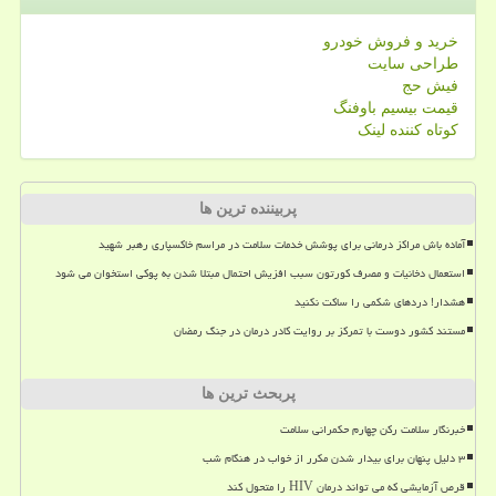
خرید و فروش خودرو
طراحی سایت
فیش حج
قیمت بیسیم باوفنگ
کوتاه کننده لینک
پربیننده ترین ها
آماده باش مراکز درمانی برای پوشش خدمات سلامت در مراسم خاکسپاری رهبر شهید
استعمال دخانیات و مصرف کورتون سبب افزیش احتمال مبتلا شدن به پوکی استخوان می شود
هشدار! دردهای شکمی را ساکت نکنید
مستند کشور دوست با تمرکز بر روایت کادر درمان در جنگ رمضان
پربحث ترین ها
خبرنگار سلامت رکن چهارم حکمرانی سلامت
۳ دلیل پنهان برای بیدار شدن مکرر از خواب در هنگام شب
قرص آزمایشی که می تواند درمان HIV را متحول کند