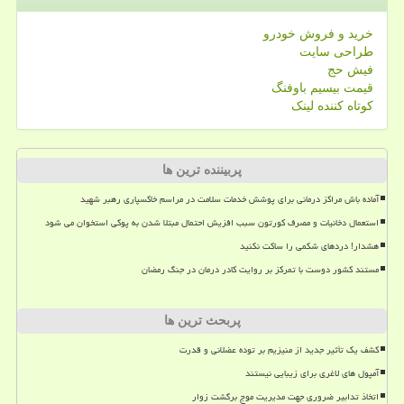
خرید و فروش خودرو
طراحی سایت
فیش حج
قیمت بیسیم باوفنگ
کوتاه کننده لینک
پربیننده ترین ها
آماده باش مراکز درمانی برای پوشش خدمات سلامت در مراسم خاکسپاری رهبر شهید
استعمال دخانیات و مصرف کورتون سبب افزیش احتمال مبتلا شدن به پوکی استخوان می شود
هشدار! دردهای شکمی را ساکت نکنید
مستند کشور دوست با تمرکز بر روایت کادر درمان در جنگ رمضان
پربحث ترین ها
کشف یک تأثیر جدید از منیزیم بر توده عضلانی و قدرت
آمپول های لاغری برای زیبایی نیستند
اتخاذ تدابیر ضروری جهت مدیریت موج برگشت زوار