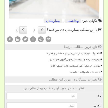
تگهای خبر:
بهداشت
,
بیمارستان
با این مطلب بیمارستان دی موافقید؟
()
()
تازه ترین مطالب مرتبط
کشف یک تأثیر جدید از منیزیم بر توده عضلانی و قدرت
مواجهه با عرضه و تبلیغات غیرقانونی آمپول های لاغری
ابهام در اثربخشی آنتی هیستامین ها در تسکین اگزما
فریب دارو های چاقی را نخورید
نظرات بینندگان در مورد این مطلب
نظر شما در مورد این مطلب بیمارستان دی
نام:
ایمیل: