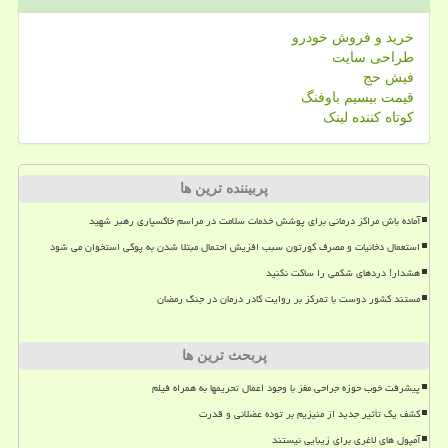
خرید و فروش خودرو
طراحی سایت
فیش حج
قیمت بیسیم باوفنگ
کوتاه کننده لینک
پربیننده ترین ها
آماده باش مراکز درمانی برای پوشش خدمات سلامت در مراسم خاکسپاری رهبر شهید
استعمال دخانیات و مصرف کورتون سبب افزیش احتمال مبتلا شدن به پوکی استخوان می شود
هشدار! دردهای شکمی را ساکت نکنید
مستند کشور دوست با تمرکز بر روایت کادر درمان در جنگ رمضان
پربحث ترین ها
پیشرفت خوب حوزه جراحی مغز با وجود اعمال تحریمها به همراه فیلم
کشف یک تأثیر جدید از منیزیم بر توده عضلانی و قدرت
آمپول های لاغری برای زیبایی نیستند