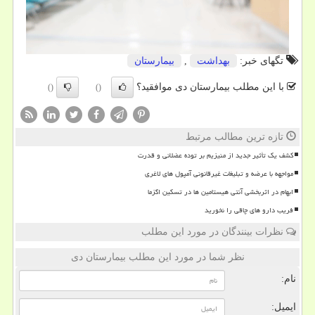
تگهای خبر:
بهداشت
,
بیمارستان
با این مطلب بیمارستان دی موافقید؟
()
()
تازه ترین مطالب مرتبط
کشف یک تأثیر جدید از منیزیم بر توده عضلانی و قدرت
مواجهه با عرضه و تبلیغات غیرقانونی آمپول های لاغری
ابهام در اثربخشی آنتی هیستامین ها در تسکین اگزما
فریب دارو های چاقی را نخورید
نظرات بینندگان در مورد این مطلب
نظر شما در مورد این مطلب بیمارستان دی
نام:
ایمیل: