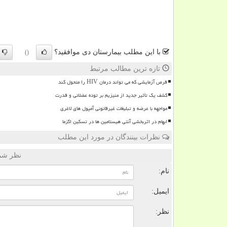
با این مطلب بیمارستان دی موافقید؟
()
تازه ترین مطالب مرتبط
قرص آزمایشی که می تواند درمان HIV را متحول کند
کشف یک تأثیر جدید از منیزیم بر توده عضلانی و قدرت
مواجهه با عرضه و تبلیغات غیرقانونی آمپول های لاغری
ابهام در اثربخشی آنتی هیستامین ها در تسکین اگزما
نظرات بینندگان در مورد این مطلب
نظر شما
نام:
ایمیل:
نظر: