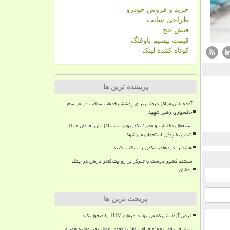
خرید و فروش خودرو
طراحی سایت
فیش حج
قیمت بیسیم باوفنگ
کوتاه کننده لینک
پربیننده ترین ها
آماده باش مراکز درمانی برای پوشش خدمات سلامت در مراسم
خاکسپاری رهبر شهید
استعمال دخانیات و مصرف کورتون سبب افزیش احتمال مبتلا
شدن به پوکی استخوان می شود
هشدار! دردهای شکمی را ساکت نکنید
مستند کشور دوست با تمرکز بر روایت کادر درمان در جنگ
رمضان
پربحث ترین ها
قرص آزمایشی که می تواند درمان HIV را متحول کند
پیشرفت خوب حوزه جراحی مغز با وجود اعمال تحریمها به همراه