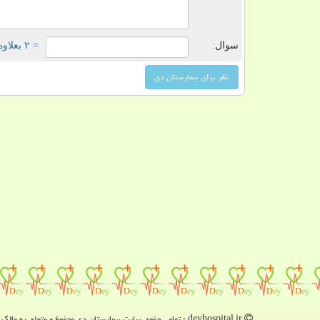
سوال:
= ۲ بعلاوه ۴
deyhospital.ir - تمامی حقوق سایت بیمارستان دی محفوظ و متعلق به مالک دامنه است