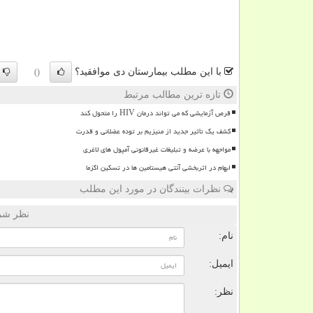
با این مطلب بیمارستان دی موافقید؟
()
تازه ترین مطالب مرتبط
قرص آزمایشی که می تواند درمان HIV را متحول کند
کشف یک تأثیر جدید از منیزیم بر توده عضلانی و قدرت
مواجهه با عرضه و تبلیغات غیرقانونی آمپول های لاغری
ابهام در اثربخشی آنتی هیستامین ها در تسکین اگزما
نظرات بینندگان در مورد این مطلب
نظر شما
نام:
ایمیل:
نظر: