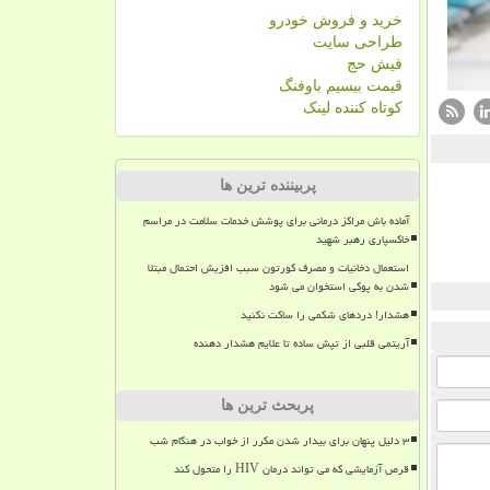
خرید و فروش خودرو
طراحی سایت
فیش حج
قیمت بیسیم باوفنگ
کوتاه کننده لینک
پربیننده ترین ها
آماده باش مراکز درمانی برای پوشش خدمات سلامت در مراسم
خاکسپاری رهبر شهید
استعمال دخانیات و مصرف کورتون سبب افزیش احتمال مبتلا
شدن به پوکی استخوان می شود
هشدار! دردهای شکمی را ساکت نکنید
آریتمی قلبی از تپش ساده تا علایم هشدار دهنده
پربحث ترین ها
۳ دلیل پنهان برای بیدار شدن مکرر از خواب در هنگام شب
قرص آزمایشی که می تواند درمان HIV را متحول کند