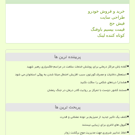
خرید و فروش خودرو
طراحی سایت
فیش حج
قیمت بیسیم باوفنگ
کوتاه کننده لینک
پربیننده ترین ها
آماده باش مراکز درمانی برای پوشش خدمات سلامت در مراسم خاکسپاری رهبر شهید
استعمال دخانیات و مصرف کورتون سبب افزیش احتمال مبتلا شدن به پوکی استخوان می شود
هشدار! دردهای شکمی را ساکت نکنید
مستند کشور دوست با تمرکز بر روایت کادر درمان در جنگ رمضان
پربحث ترین ها
کشف یک تأثیر جدید از منیزیم بر توده عضلانی و قدرت
آمپول های لاغری برای زیبایی نیستند
اتخاذ تدابیر ضروری جهت مدیریت موج برگشت زوار