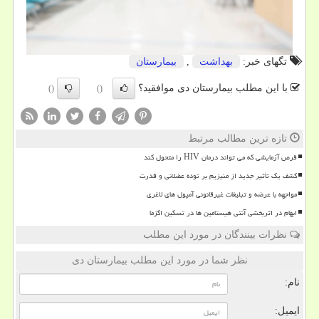
تگهای خبر:
بهداشت
,
بیمارستان
با این مطلب بیمارستان دی موافقید؟
()
()
تازه ترین مطالب مرتبط
قرص آزمایشی که می تواند درمان HIV را متحول کند
کشف یک تأثیر جدید از منیزیم بر توده عضلانی و قدرت
مواجهه با عرضه و تبلیغات غیرقانونی آمپول های لاغری
ابهام در اثربخشی آنتی هیستامین ها در تسکین اگزما
نظرات بینندگان در مورد این مطلب
نظر شما در مورد این مطلب بیمارستان دی
نام:
ایمیل: