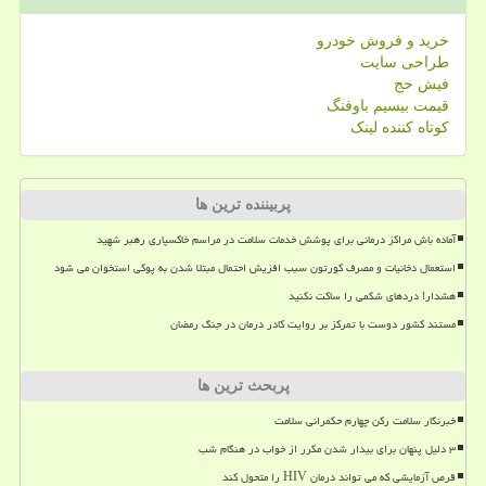
خرید و فروش خودرو
طراحی سایت
فیش حج
قیمت بیسیم باوفنگ
کوتاه کننده لینک
پربیننده ترین ها
آماده باش مراکز درمانی برای پوشش خدمات سلامت در مراسم خاکسپاری رهبر شهید
استعمال دخانیات و مصرف کورتون سبب افزیش احتمال مبتلا شدن به پوکی استخوان می شود
هشدار! دردهای شکمی را ساکت نکنید
مستند کشور دوست با تمرکز بر روایت کادر درمان در جنگ رمضان
پربحث ترین ها
خبرنگار سلامت رکن چهارم حکمرانی سلامت
۳ دلیل پنهان برای بیدار شدن مکرر از خواب در هنگام شب
قرص آزمایشی که می تواند درمان HIV را متحول کند