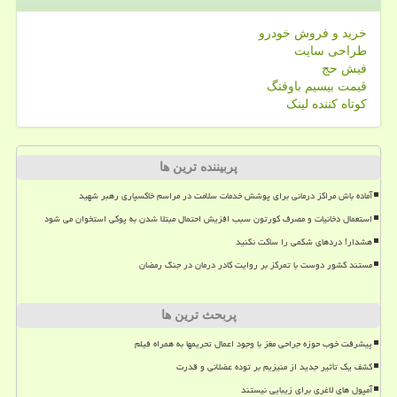
خرید و فروش خودرو
طراحی سایت
فیش حج
قیمت بیسیم باوفنگ
کوتاه کننده لینک
پربیننده ترین ها
آماده باش مراکز درمانی برای پوشش خدمات سلامت در مراسم خاکسپاری رهبر شهید
استعمال دخانیات و مصرف کورتون سبب افزیش احتمال مبتلا شدن به پوکی استخوان می شود
هشدار! دردهای شکمی را ساکت نکنید
مستند کشور دوست با تمرکز بر روایت کادر درمان در جنگ رمضان
پربحث ترین ها
پیشرفت خوب حوزه جراحی مغز با وجود اعمال تحریمها به همراه فیلم
کشف یک تأثیر جدید از منیزیم بر توده عضلانی و قدرت
آمپول های لاغری برای زیبایی نیستند