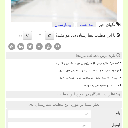
تگهای خبر:
بهداشت
,
بیمارستان
با این مطلب بیمارستان دی موافقید؟
()
()
تازه ترین مطالب مرتبط
کشف یک تأثیر جدید از منیزیم بر توده عضلانی و قدرت
مواجهه با عرضه و تبلیغات غیرقانونی آمپول های لاغری
ابهام در اثربخشی آنتی هیستامین ها در تسکین اگزما
فریب دارو های چاقی را نخورید
نظرات بینندگان در مورد این مطلب
نظر شما در مورد این مطلب بیمارستان دی
نام:
ایمیل: